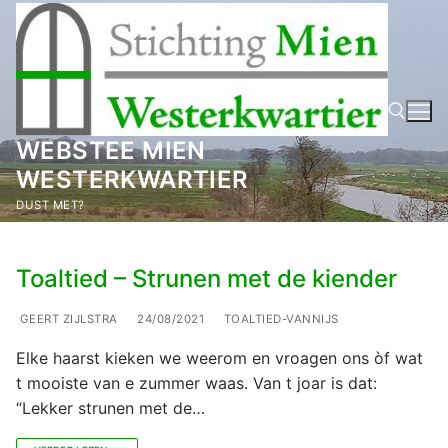
Ga
naar
de
inhoud
WEBSTEE MIEN
WESTERKWARTIER
Zoeken naar:
DUST MET?
Toaltied – Strunen met de kiender
GEERT ZIJLSTRA
24/08/2021
TOALTIED-VANNIJS
Elke haarst kieken we weerom en vroagen ons òf wat
t mooiste van e zummer waas. Van t joar is dat:
“Lekker strunen met de…