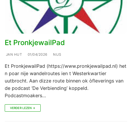
Et PronkjewailPad
JAN HUT
01/04/2026
NIJS
Et PronkjewailPad (https://www.pronkjewailpad.nl) het
n poar nije wandelroutes ien t Westerkwartier
uutbrocht. Aan dizze route binnen ok òfleverings van
de podcast ‘De Verbiending’ koppeld.
Podcastmoakers…
VERDER LEZEN →