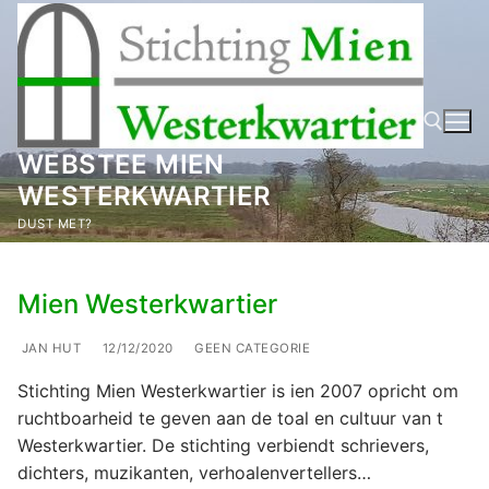
Ga
naar
de
inhoud
WEBSTEE MIEN
WESTERKWARTIER
Zoeken naar:
DUST MET?
Mien Westerkwartier
JAN HUT
12/12/2020
GEEN CATEGORIE
Stichting Mien Westerkwartier is ien 2007 opricht om
ruchtboarheid te geven aan de toal en cultuur van t
Westerkwartier. De stichting verbiendt schrievers,
dichters, muzikanten, verhoalenvertellers…