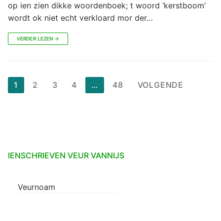
op ien zien dikke woordenboek; t woord ‘kerstboom’
wordt ok niet echt verkloard mor der…
VERDER LEZEN →
Berichten
1
2
3
4
…
48
VOLGENDE
paginering
IENSCHRIEVEN VEUR VANNIJS
Veurnoam