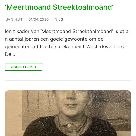
‘Meertmoand Streektoalmoand’
JAN HUT
01/04/2026
NIJS
Ien t kader van ‘Meertmoand Streektoalmoand’ is et al
n aantal joaren een goeie gewoonte om de
gemeenteroad toe te spreken ien t Westerkwartiers.
De…
VERDER LEZEN →