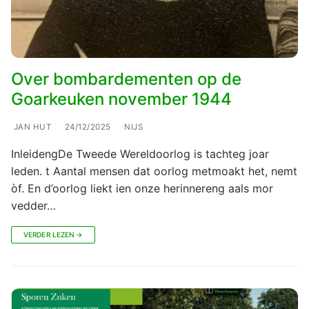
Over bombardementen op de
Goarkeuken november 1944
JAN HUT
24/12/2025
NIJS
InleidengDe Tweede Wereldoorlog is tachteg joar
leden. t Aantal mensen dat oorlog metmoakt het, nemt
òf. En d’oorlog liekt ien onze herinnereng aals mor
vedder…
VERDER LEZEN →