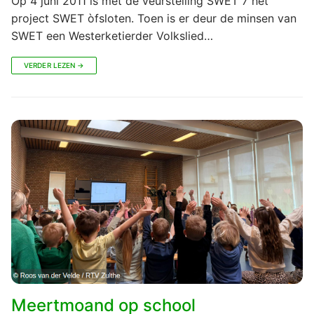
Op 4 juni 2011 is met de veurstelling SWET 7 het
project SWET òfsloten. Toen is er deur de minsen van
SWET een Westerketierder Volkslied…
VERDER LEZEN →
Meertmoand op school