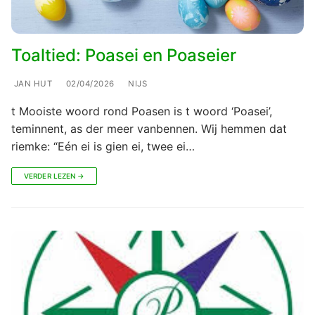
Toaltied: Poasei en Poaseier
JAN HUT
02/04/2026
NIJS
t Mooiste woord rond Poasen is t woord ‘Poasei’,
teminnent, as der meer vanbennen. Wij hemmen dat
riemke: “Eén ei is gien ei, twee ei…
VERDER LEZEN →