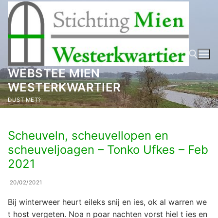
Ga
naar
de
inhoud
WEBSTEE MIEN
WESTERKWARTIER
Zoeken naar:
DUST MET?
Scheuveln, scheuvellopen en
scheuveljoagen – Tonko Ufkes – Feb
2021
20/02/2021
Bij winterweer heurt eileks snij en ies, ok al warren we
t host vergeten. Noa n poar nachten vorst hiel t ies en