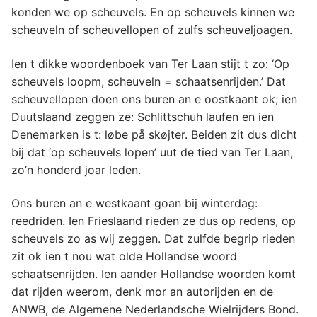
konden we op scheuvels. En op scheuvels kinnen we
scheuveln of scheuvellopen of zulfs scheuveljoagen.
Ien t dikke woordenboek van Ter Laan stijt t zo: ‘Op
scheuvels loopm, scheuveln = schaatsenrijden.’ Dat
scheuvellopen doen ons buren an e oostkaant ok; ien
Duutslaand zeggen ze: Schlittschuh laufen en ien
Denemarken is t: løbe på skøjter. Beiden zit dus dicht
bij dat ‘op scheuvels lopen’ uut de tied van Ter Laan,
zo’n honderd joar leden.
Ons buren an e westkaant goan bij winterdag:
reedriden. Ien Frieslaand rieden ze dus op redens, op
scheuvels zo as wij zeggen. Dat zulfde begrip rieden
zit ok ien t nou wat olde Hollandse woord
schaatsenrijden. Ien aander Hollandse woorden komt
dat rijden weerom, denk mor an autorijden en de
ANWB, de Algemene Nederlandsche Wielrijders Bond.