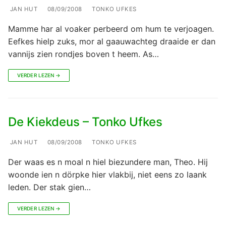
JAN HUT
08/09/2008
TONKO UFKES
Mamme har al voaker perbeerd om hum te verjoagen.
Eefkes hielp zuks, mor al gaauwachteg draaide er dan
vannijs zien rondjes boven t heem. As…
VERDER LEZEN →
De Kiekdeus – Tonko Ufkes
JAN HUT
08/09/2008
TONKO UFKES
Der waas es n moal n hiel biezundere man, Theo. Hij
woonde ien n dörpke hier vlakbij, niet eens zo laank
leden. Der stak gien…
VERDER LEZEN →