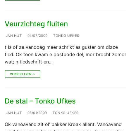
Veurzichteg fluiten
JAN HUT
04/07/2009
TONKO UFKES
t Is of ze vandoag meer schrikt as guster om dizze
tied. Ok toen kwam e postbode del, mor brocht zomor
wat; n tiedschrift en…
VERDER LEZEN →
De stal – Tonko Ufkes
JAN HUT
06/01/2009
TONKO UFKES
Ok vanoavend zit ol’ bakker Kroak allent. Vanoavend