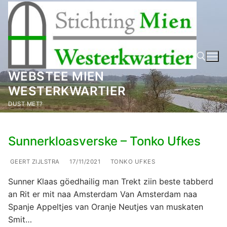
Ga
naar
de
inhoud
WEBSTEE MIEN
WESTERKWARTIER
Zoeken naar:
DUST MET?
Sunnerkloasverske – Tonko Ufkes
GEERT ZIJLSTRA
17/11/2021
TONKO UFKES
Sunner Klaas göedhailig man Trekt ziin beste tabberd
an Rit er mit naa Amsterdam Van Amsterdam naa
Spanje Appeltjes van Oranje Neutjes van muskaten
Smit…