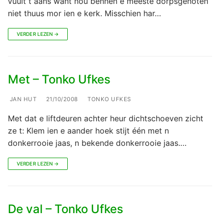
vuult t aans want nou bennen e meeste dörpsgenoten
niet thuus mor ien e kerk. Misschien har…
VERDER LEZEN →
Met – Tonko Ufkes
JAN HUT
21/10/2008
TONKO UFKES
Met dat e liftdeuren achter heur dichtschoeven zicht
ze t: Klem ien e aander hoek stijt één met n
donkerrooie jaas, n bekende donkerrooie jaas.…
VERDER LEZEN →
De val – Tonko Ufkes