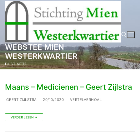
Ga
naar
de
inhoud
WEBSTEE MIEN
WESTERKWARTIER
Zoeken naar:
DUST MET?
Maans – Medicienen – Geert Zijlstra
GEERT ZIJLSTRA
20/10/2020
VERTELVERHOAL
VERDER LEZEN →