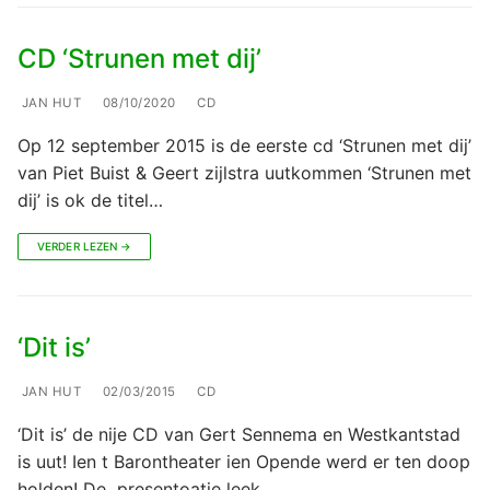
CD ‘Strunen met dij’
JAN HUT
08/10/2020
CD
Op 12 september 2015 is de eerste cd ‘Strunen met dij’
van Piet Buist & Geert zijlstra uutkommen ‘Strunen met
dij’ is ok de titel…
VERDER LEZEN →
‘Dit is’
JAN HUT
02/03/2015
CD
‘Dit is’ de nije CD van Gert Sennema en Westkantstad
is uut! Ien t Barontheater ien Opende werd er ten doop
holden! De presentoatie leek…