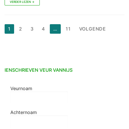
VERDER LEZEN →
Berichten
1
2
3
4
…
11
VOLGENDE
paginering
IENSCHRIEVEN VEUR VANNIJS
Veurnoam
Achternoam