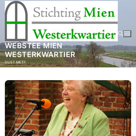
Ga
naar
de
inhoud
WEBSTEE MIEN
WESTERKWARTIER
Zoeken naar:
DUST MET?