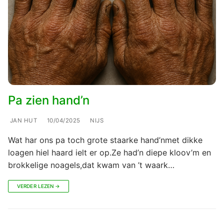
Pa zien hand’n
JAN HUT
10/04/2025
NIJS
Wat har ons pa toch grote staarke hand’nmet dikke
loagen hiel haard ielt er op.Ze had’n diepe kloov’m en
brokkelige noagels,dat kwam van ’t waark…
VERDER LEZEN →