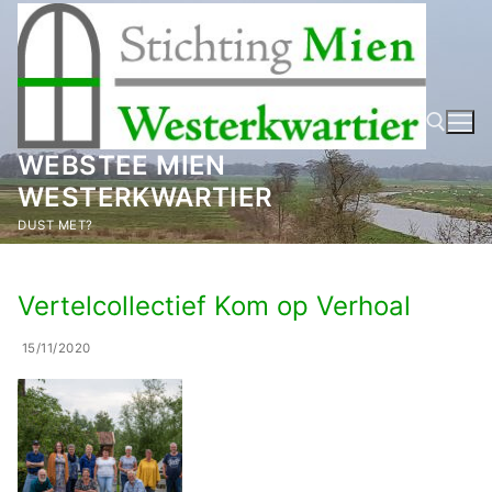
Ga
naar
de
inhoud
WEBSTEE MIEN
WESTERKWARTIER
Zoeken naar:
DUST MET?
Vertelcollectief Kom op Verhoal
15/11/2020