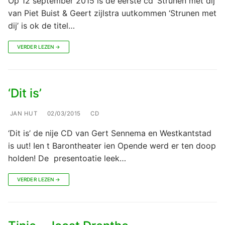
Op 12 september 2015 is de eerste cd ‘Strunen met dij’
van Piet Buist & Geert zijlstra uutkommen ‘Strunen met
dij’ is ok de titel…
VERDER LEZEN →
‘Dit is’
JAN HUT
02/03/2015
CD
‘Dit is’ de nije CD van Gert Sennema en Westkantstad
is uut! Ien t Barontheater ien Opende werd er ten doop
holden! De presentoatie leek…
VERDER LEZEN →