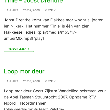
Tinie – Joost Drenthe
JAN HUT
23/07/2009
MEZIEK
Joost Drenthe komt van Flakkee mor woont al joaren
ien Nijkerk. Het nummer 'Tinie' is één van zien
Flakkeese liedjes. {play}media/mp3/17-
amberMIX.mp3{/play}
VERDER LEZEN →
Loop mor deur
JAN HUT
25/08/2008
MEZIEK
Loop mor deur Geert Zijlstra Wandellied schreven veur
de Abel Tasman Struuntocht 2007. Opnoame RTV
Noord – Noordmannen
{play}media/mp3/Geert_Zijlstra-