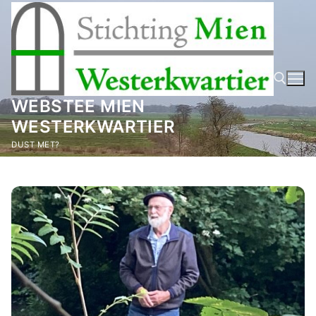
Ga
naar
de
inhoud
WEBSTEE MIEN
WESTERKWARTIER
Zoeken naar:
DUST MET?