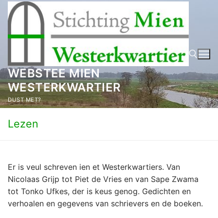
Ga
naar
de
inhoud
WEBSTEE MIEN
WESTERKWARTIER
Zoeken naar:
DUST MET?
Lezen
Er is veul schreven ien et Westerkwartiers. Van
Nicolaas Grijp tot Piet de Vries en van Sape Zwama
tot Tonko Ufkes, der is keus genog. Gedichten en
verhoalen en gegevens van schrievers en de boeken.