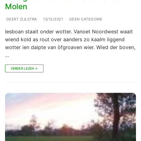
Molen
GEERT ZIJLSTRA
13/12/2021
GEEN CATEGORIE
Iesboan staait onder wotter. Vanoet Noordwest waait
wiend kold as rout over aanders zo kaalm liggend
wotter ien daipte van òfgroaven wier. Wied der boven,
…
VERDER LEZEN →