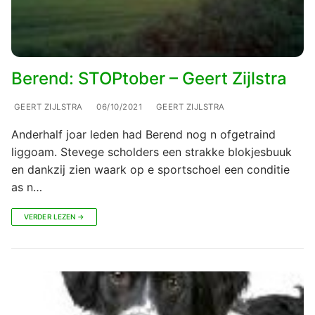
Berend: STOPtober – Geert Zijlstra
GEERT ZIJLSTRA
06/10/2021
GEERT ZIJLSTRA
Anderhalf joar leden had Berend nog n ofgetraind
liggoam. Stevege scholders een strakke blokjesbuuk
en dankzij zien waark op e sportschoel een conditie
as n…
VERDER LEZEN →