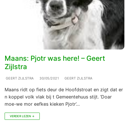
Maans: Pjotr was here! – Geert
Zijlstra
GEERT ZIJLSTRA
30/05/2021
GEERT ZIJLSTRA
Maans ridt op fiets deur de Hoofdstroat en zigt dat er
n koppel volk vlak bij t Gemeentehuus stijt. ‘Doar
moe-we mor eefkes kieken Pjotr’…
VERDER LEZEN →