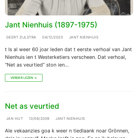
Jant Nienhuis (1897-1975)
GEERT ZIJLSTRA
04/12/2020
JANT NIENHUIS
t Is al weer 60 joar leden dat t eerste verhoal van Jant
Nienhuis ien t Westerketiers verscheen. Dat verhoal,
“Net as veurtied” ston ien…
VERDER LEZEN →
Net as veurtied
JAN HUT
13/06/2009
JANT NIENHUIS
Ale vekaanzies goa k weer n tiedlaank noar Grönnen,