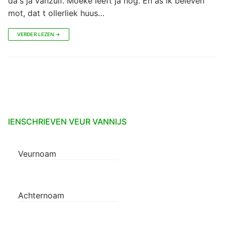
da's ja vanzulf. Moeke leeft ja nog. En as ik beleven
mot, dat t ollerliek huus…
VERDER LEZEN →
IENSCHRIEVEN VEUR VANNIJS
Veurnoam
Achternoam