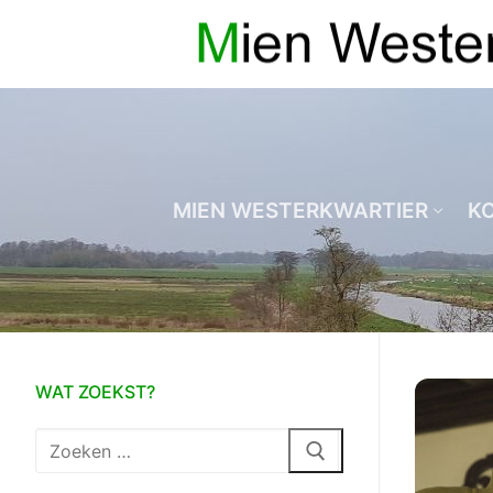
Ga
naar
de
inhoud
MIEN WESTERKWARTIER
K
WAT ZOEKST?
Zoeken
naar: