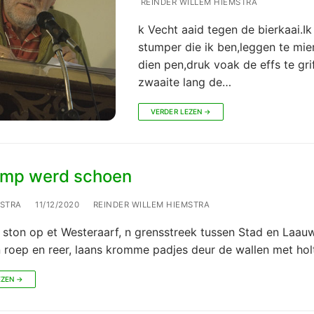
REINDER WILLEM HIEMSTRA
k Vecht aaid tegen de bierkaai.I
stumper die ik ben,leggen te mi
dien pen,druk voak de effs te gri
zwaaite lang de…
VERDER LEZEN →
omp werd schoen
LSTRA
11/12/2020
REINDER WILLEM HIEMSTRA
ston op et Westeraarf, n grensstreek tussen Stad en Laauw
 roep en reer, laans kromme padjes deur de wallen met hol
EZEN →