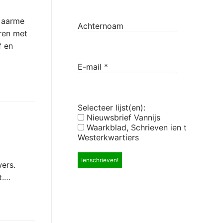
k aarme
Achternoam
eren met
f en
E-mail
*
Selecteer lijst(en):
Nieuwsbrief Vannijs
Waarkblad, Schrieven ien t
Westerkwartiers
ers.
t.…