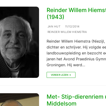
Reinder Willem Hiems
(1943)
JAN HUT
11/12/2014
REINDER WILLEM HIEMSTRA
Reinder Willem Hiemstra (Niezijl, 
dichter en schrijver. Hij volgde e
landbouwopleiding en bezocht e
jaren het Avond Praedinius Gymn
Groningen. Hij werd…
VERDER LEZEN →
Met- Stip-dierenriem 
Middelsom