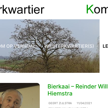
OM OP VERHOAL
WESTERKWARTIER(S)
L
Bierkaai – Reinder Wil
Hiemstra
GEERT ZIJLSTRA
11/04/2021