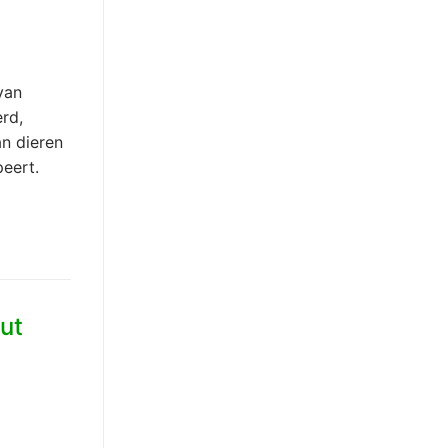
van
rd,
an dieren
peert.
uut