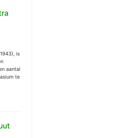
tra
1943), is
en
en aantal
asium te
uut