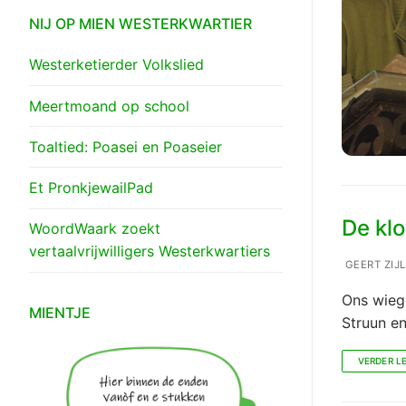
NIJ OP MIEN WESTERKWARTIER
Westerketierder Volkslied
Meertmoand op school
Toaltied: Poasei en Poaseier
Et PronkjewailPad
De kl
WoordWaark zoekt
vertaalvrijwilligers Westerkwartiers
GEERT ZIJ
Ons wieg 
MIENTJE
Struun en
VERDER L