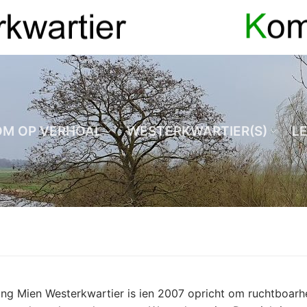
OM OP VERHOAL
WESTERKWARTIER(S)
L
ing Mien Westerkwartier is ien 2007 opricht om ruchtboarh