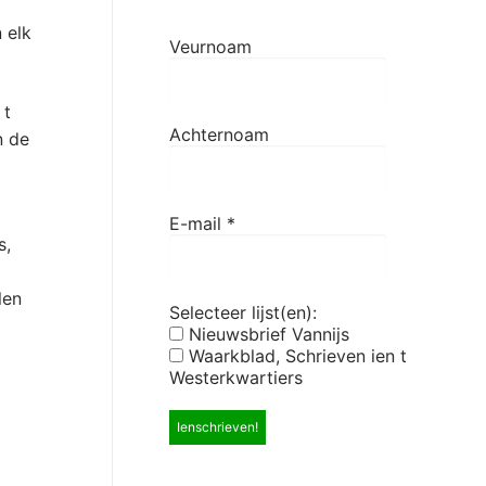
 elk
Veurnoam
 t
Achternoam
n de
E-mail
*
s,
len
Selecteer lijst(en):
Nieuwsbrief Vannijs
Waarkblad, Schrieven ien t
Westerkwartiers