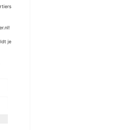
tiers
r.nl!
ldt je
.