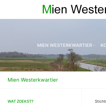
Ga
naar
de
inhoud
MIEN WESTERKWARTIER
K
Mien Westerkwartier
WAT ZOEKST?
Sticht