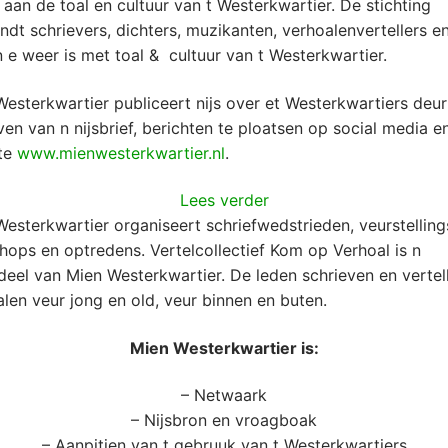
aan de toal en cultuur van t Westerkwartier. De stichting
ndt schrievers, dichters, muzikanten, verhoalenvertellers en
n e weer is met toal & cultuur van t Westerkwartier.
esterkwartier publiceert nijs over et Westerkwartiers deur
en van n nijsbrief, berichten te ploatsen op social media e
te
www.mienwesterkwartier.nl
.
:
Lees verder
Mien
esterkwartier organiseert schriefwedstrieden, veurstelling
Westerkwartier
ops en optredens. Vertelcollectief Kom op Verhoal is n
eel van Mien Westerkwartier. De leden schrieven en vertel
len veur jong en old, veur binnen en buten.
Mien Westerkwartier is:
– Netwaark
– Nijsbron en vroagboak
– Aanpitjen van t gebruuk van t Westerkwartiers