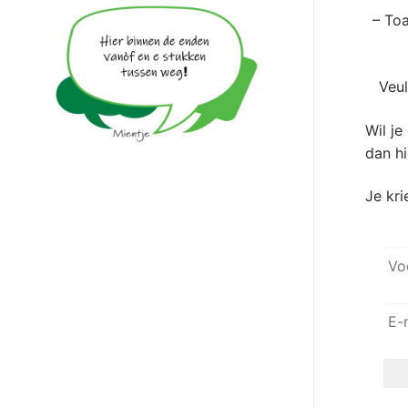
– To
Veul
Wil je
dan hi
Je kri