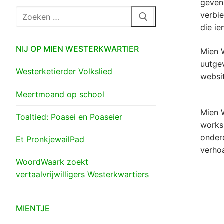
geven 
Zoeken
verbie
naar:
die ie
NIJ OP MIEN WESTERKWARTIER
Mien W
uutgev
Westerketierder Volkslied
websi
Meertmoand op school
Mien W
Toaltied: Poasei en Poaseier
worksh
onderd
Et PronkjewailPad
verhoa
WoordWaark zoekt
vertaalvrijwilligers Westerkwartiers
MIENTJE