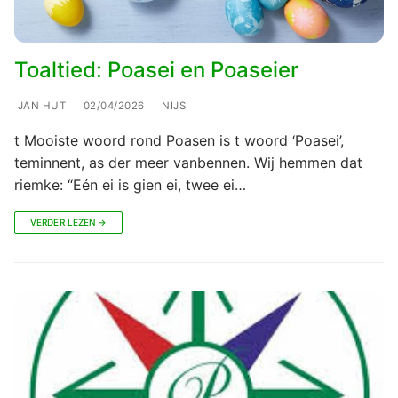
Toaltied: Poasei en Poaseier
JAN HUT
02/04/2026
NIJS
t Mooiste woord rond Poasen is t woord ‘Poasei’,
teminnent, as der meer vanbennen. Wij hemmen dat
riemke: “Eén ei is gien ei, twee ei…
VERDER LEZEN →