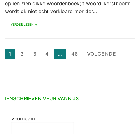
op ien zien dikke woordenboek; t woord ‘kerstboom’
wordt ok niet echt verkloard mor der…
VERDER LEZEN →
Berichten
1
2
3
4
…
48
VOLGENDE
paginering
IENSCHRIEVEN VEUR VANNIJS
Veurnoam