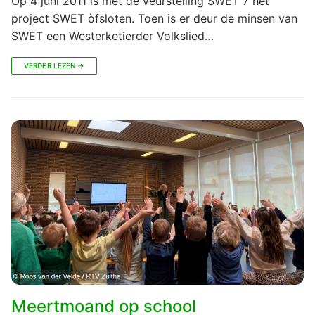
Op 4 juni 2011 is met de veurstelling SWET 7 het
project SWET òfsloten. Toen is er deur de minsen van
SWET een Westerketierder Volkslied…
VERDER LEZEN →
Meertmoand op school