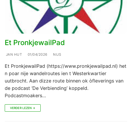
Et PronkjewailPad
JAN HUT
01/04/2026
NIJS
Et PronkjewailPad (https://www.pronkjewailpad.nl) het
n poar nije wandelroutes ien t Westerkwartier
uutbrocht. Aan dizze route binnen ok òfleverings van
de podcast ‘De Verbiending’ koppeld.
Podcastmoakers…
VERDER LEZEN →