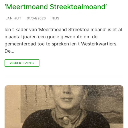
‘Meertmoand Streektoalmoand’
JAN HUT
01/04/2026
NIJS
Ien t kader van ‘Meertmoand Streektoalmoand’ is et al
n aantal joaren een goeie gewoonte om de
gemeenteroad toe te spreken ien t Westerkwartiers.
De…
VERDER LEZEN →