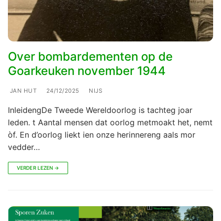
Over bombardementen op de
Goarkeuken november 1944
JAN HUT
24/12/2025
NIJS
InleidengDe Tweede Wereldoorlog is tachteg joar
leden. t Aantal mensen dat oorlog metmoakt het, nemt
òf. En d’oorlog liekt ien onze herinnereng aals mor
vedder…
VERDER LEZEN →