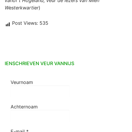
vanof t Hogeland, veur de lezers van Mien
Westerkwartier
)
Post Views:
535
IENSCHRIEVEN VEUR VANNIJS
Veurnoam
Achternoam
E-mail
*