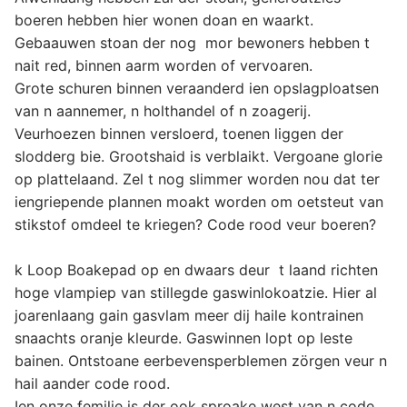
boeren hebben hier wonen doan en waarkt.
Gebaauwen stoan der nog mor bewoners hebben t
nait red, binnen aarm worden of vervoaren.
Grote schuren binnen veraanderd ien opslagploatsen
van n aannemer, n holthandel of n zoagerij.
Veurhoezen binnen versloerd, toenen liggen der
slodderg bie. Grootshaid is verblaikt. Vergoane glorie
op plattelaand. Zel t nog slimmer worden nou dat ter
iengriepende plannen moakt worden om oetsteut van
stikstof omdeel te kriegen? Code rood veur boeren?
k Loop Boakepad op en dwaars deur t laand richten
hoge vlampiep van stillegde gaswinlokoatzie. Hier al
joarenlaang gain gasvlam meer dij haile kontrainen
snaachts oranje kleurde. Gaswinnen lopt op leste
bainen. Ontstoane eerbevensperblemen zörgen veur n
hail aander code rood.
Ien onze femilie is der ook sproake west van n code