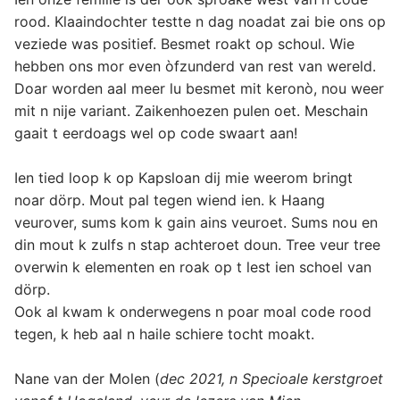
rood. Klaaindochter testte n dag noadat zai bie ons op
veziede was positief. Besmet roakt op schoul. Wie
hebben ons mor even òfzunderd van rest van wereld.
Doar worden aal meer lu besmet mit keronò, nou weer
mit n nije variant. Zaikenhoezen pulen oet. Meschain
gaait t eerdoags wel op code swaart aan!
Ien tied loop k op Kapsloan dij mie weerom bringt
noar dörp. Mout pal tegen wiend ien. k Haang
veurover, sums kom k gain ains veuroet. Sums nou en
din mout k zulfs n stap achteroet doun. Tree veur tree
overwin k elementen en roak op t lest ien schoel van
dörp.
Ook al kwam k onderwegens n poar moal code rood
tegen, k heb aal n haile schiere tocht moakt.
Nane van der Molen (
dec 2021, n Specioale kerstgroet