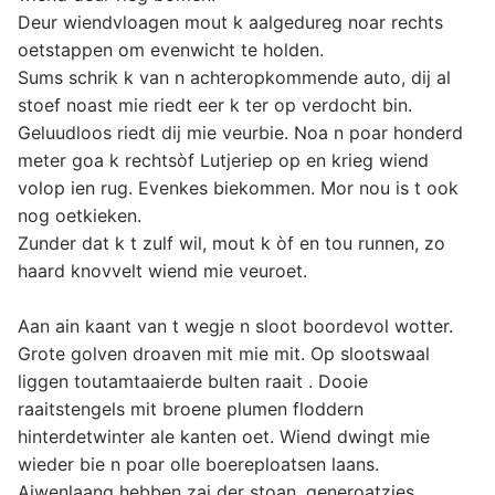
Deur wiendvloagen mout k aalgedureg noar rechts
oetstappen om evenwicht te holden.
Sums schrik k van n achteropkommende auto, dij al
stoef noast mie riedt eer k ter op verdocht bin.
Geluudloos riedt dij mie veurbie. Noa n poar honderd
meter goa k rechtsòf Lutjeriep op en krieg wiend
volop ien rug. Evenkes biekommen. Mor nou is t ook
nog oetkieken.
Zunder dat k t zulf wil, mout k òf en tou runnen, zo
haard knovvelt wiend mie veuroet.
Aan ain kaant van t wegje n sloot boordevol wotter.
Grote golven droaven mit mie mit. Op slootswaal
liggen toutamtaaierde bulten raait . Dooie
raaitstengels mit broene plumen floddern
hinterdetwinter ale kanten oet. Wiend dwingt mie
wieder bie n poar olle boereploatsen laans.
Aiwenlaang hebben zai der stoan, generoatzies