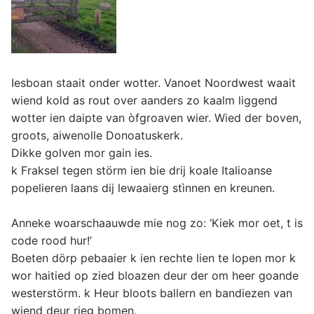
Iesboan staait onder wotter. Vanoet Noordwest waait
wiend kold as rout over aanders zo kaalm liggend
wotter ien daipte van òfgroaven wier. Wied der boven,
groots, aiwenolle Donoatuskerk.
Dikke golven mor gain ies.
k Fraksel tegen störm ien bie drij koale Italioanse
popelieren laans dij lewaaierg stìnnen en kreunen.
Anneke woarschaauwde mie nog zo: ‘Kiek mor oet, t is
code rood hur!’
Boeten dörp pebaaier k ien rechte lien te lopen mor k
wor haitied op zied bloazen deur der om heer goande
westerstörm. k Heur bloots ballern en bandiezen van
wiend deur rieg bomen.