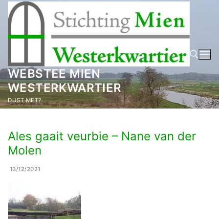
Ga
naar
de
inhoud
WEBSTEE MIEN
WESTERKWARTIER
Zoeken naar:
DUST MET?
Ales gaait veurbie – Nane van der
Molen
13/12/2021