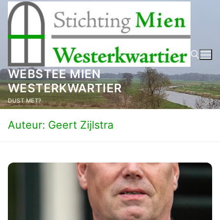
Ga
naar
de
inhoud
WEBSTEE MIEN
WESTERKWARTIER
Zoeken naar:
DUST MET?
Auteur:
Geert Zijlstra