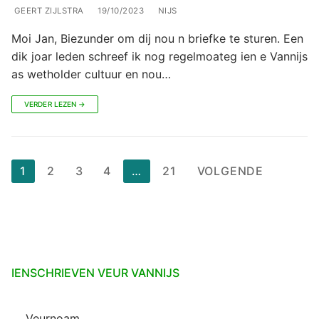
GEERT ZIJLSTRA
19/10/2023
NIJS
Moi Jan, Biezunder om dij nou n briefke te sturen. Een
dik joar leden schreef ik nog regelmoateg ien e Vannijs
as wetholder cultuur en nou…
VERDER LEZEN →
Berichten
1
2
3
4
…
21
VOLGENDE
paginering
IENSCHRIEVEN VEUR VANNIJS
Veurnoam