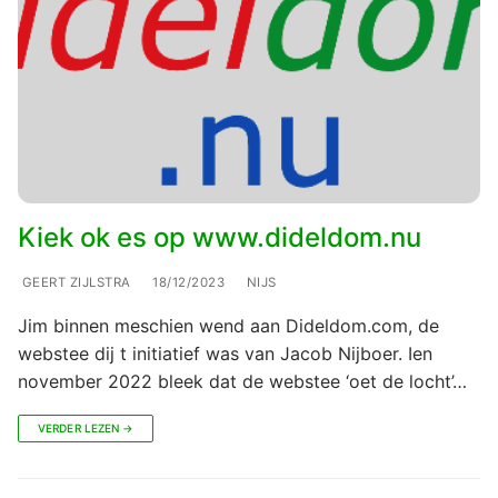
Kiek ok es op www.dideldom.nu
GEERT ZIJLSTRA
18/12/2023
NIJS
Jim binnen meschien wend aan Dideldom.com, de
webstee dij t initiatief was van Jacob Nijboer. Ien
november 2022 bleek dat de webstee ‘oet de locht’…
VERDER LEZEN →