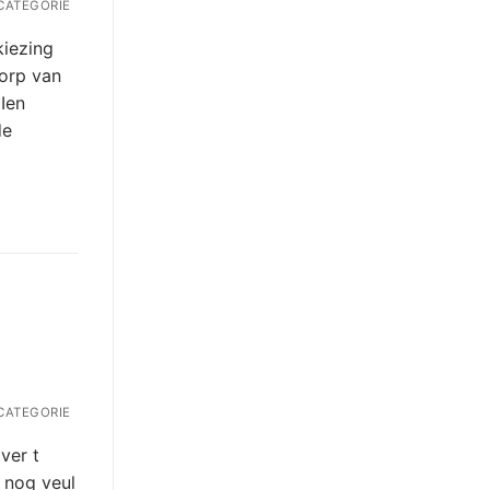
CATEGORIE
iezing
orp van
 Ien
de
CATEGORIE
ver t
f nog veul