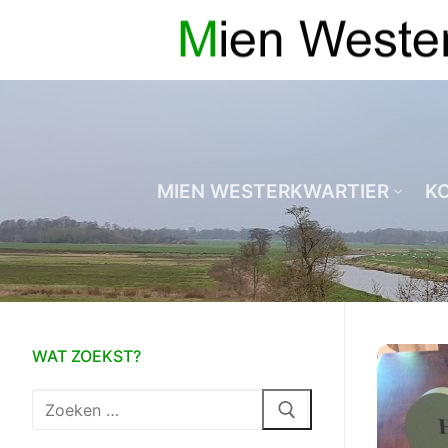
Ga
naar
de
inhoud
MIEN WESTERKWARTIER
K
WAT ZOEKST?
Zoeken
naar: