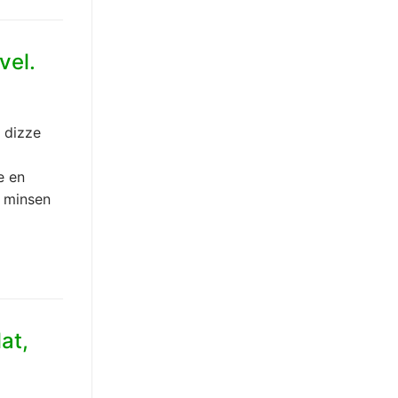
vel.
t dizze
e en
i minsen
at,