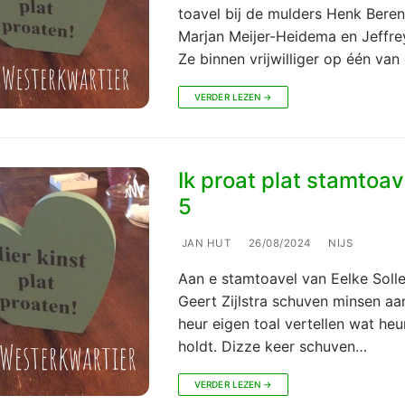
toavel bij de mulders Henk Beren
Marjan Meijer-Heidema en Jeffrey
Ze binnen vrijwilliger op één van
VERDER LEZEN →
Ik proat plat stamtoav
5
JAN HUT
26/08/2024
NIJS
Aan e stamtoavel van Eelke Soll
Geert Zijlstra schuven minsen aan
heur eigen toal vertellen wat heu
holdt. Dizze keer schuven…
VERDER LEZEN →