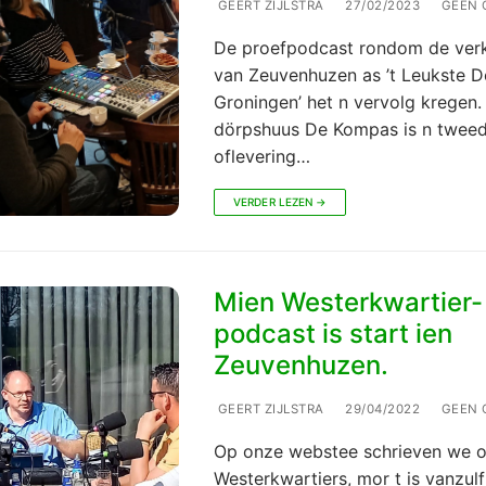
GEERT ZIJLSTRA
27/02/2023
GEEN 
De proefpodcast rondom de verk
van Zeuvenhuzen as ’t Leukste D
Groningen’ het n vervolg kregen.
dörpshuus De Kompas is n twee
oflevering…
VERDER LEZEN →
Mien Westerkwartier-
podcast is start ien
Zeuvenhuzen.
GEERT ZIJLSTRA
29/04/2022
GEEN 
Op onze webstee schrieven we o
Westerkwartiers, mor t is vanzul