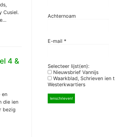
ds,
 Cusiel.
Achternoam
 e…
E-mail
*
el 4 &
Selecteer lijst(en):
Nieuwsbrief Vannijs
Waarkblad, Schrieven ien t
Westerkwartiers
e en
 die ien
r bezig