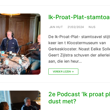
Ik-Proat-Plat-stamtoa
JAN HUT
21/02/2024
NIJS
De Ik-Proat-Plat- stamtoavel stij
keer ien t Kloostermuseum van
Gerkesklooster. Noast Eelke Soll
Geert Zijlstra schuven der allerle
aan, die ien heur…
VERDER LEZEN →
2e Podcast ‘Ik proat pl
dust met?