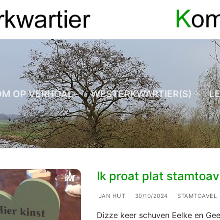
OM OP VERHOAL
WESTERKWARTIER(S)
L
Ik proat plat stamtoav
JAN HUT
30/10/2024
STAMTOAVEL
Dizze keer schuven Eelke en Gee