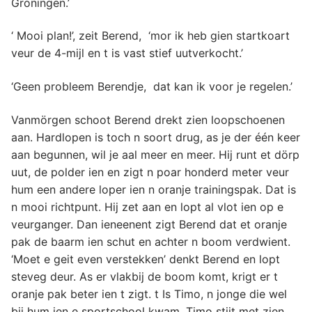
Groningen.’
‘ Mooi plan!’, zeit Berend, ‘mor ik heb gien startkoart
veur de 4-mijl en t is vast stief uutverkocht.’
‘Geen probleem Berendje, dat kan ik voor je regelen.’
Vanmörgen schoot Berend drekt zien loopschoenen
aan. Hardlopen is toch n soort drug, as je der één keer
aan begunnen, wil je aal meer en meer. Hij runt et dörp
uut, de polder ien en zigt n poar honderd meter veur
hum een andere loper ien n oranje trainingspak. Dat is
n mooi richtpunt. Hij zet aan en lopt al vlot ien op e
veurganger. Dan ieneenent zigt Berend dat et oranje
pak de baarm ien schut en achter n boom verdwient.
‘Moet e geit even verstekken’ denkt Berend en lopt
steveg deur. As er vlakbij de boom komt, krigt er t
oranje pak beter ien t zigt. t Is Timo, n jonge die wel
bij hum ien e sportschool kwam. Timo stijt met zien