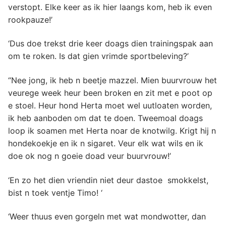
verstopt. Elke keer as ik hier laangs kom, heb ik even
rookpauze!’
‘Dus doe trekst drie keer doags dien trainingspak aan
om te roken. Is dat gien vrimde sportbeleving?’
“Nee jong, ik heb n beetje mazzel. Mien buurvrouw het
veurege week heur been broken en zit met e poot op
e stoel. Heur hond Herta moet wel uutloaten worden,
ik heb aanboden om dat te doen. Tweemoal doags
loop ik soamen met Herta noar de knotwilg. Krigt hij n
hondekoekje en ik n sigaret. Veur elk wat wils en ik
doe ok nog n goeie doad veur buurvrouw!’
‘En zo het dien vriendin niet deur dastoe smokkelst,
bist n toek ventje Timo! ‘
‘Weer thuus even gorgeln met wat mondwotter, dan