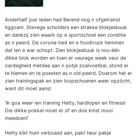
Anderhalf joar leden had Berend nog n ofgetraind
liggoam. Stevege scholders een strakke blokjesbuuk
en dankzij zien waark op e sportschoel een conditie
as n peerd. De corona-tied en e foodtruck hemmen
dat ien e war schopt. Zien blokjesbuuk is nou één
dikke blok worden en toen er veurege week veur de
oardegheid metdee aan n potje zoalvoetbal, stond er
te hiemen en te poesten as n old peerd. Doarom het er
zien trainingspak en zien loopschoenen weer opzöcht,
want dit moet aans!
‘Ik goa weer ien training Hetty, hardlopen en fitness!
Die dikke pokkel moet er of en doe kinst mooi
meedoen!’
Hetty kikt hum verboasd aan, pakt heur pakje