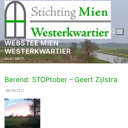
Ga
naar
de
inhoud
WEBSTEE MIEN
WESTERKWARTIER
Zoeken naar:
DUST MET?
Berend: STOPtober – Geert Zijlstra
06/10/2021