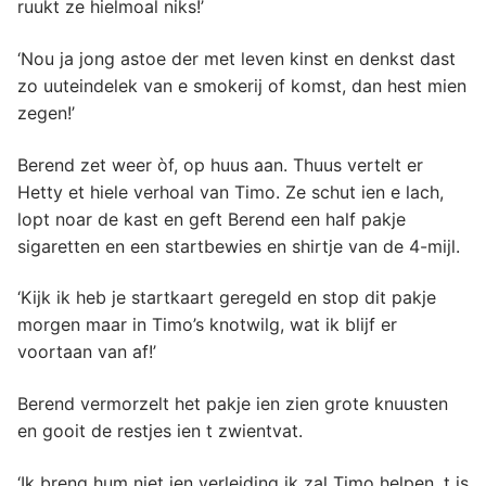
ruukt ze hielmoal niks!’
‘Nou ja jong astoe der met leven kinst en denkst dast
zo uuteindelek van e smokerij of komst, dan hest mien
zegen!’
Berend zet weer òf, op huus aan. Thuus vertelt er
Hetty et hiele verhoal van Timo. Ze schut ien e lach,
lopt noar de kast en geft Berend een half pakje
sigaretten en een startbewies en shirtje van de 4-mijl.
‘Kijk ik heb je startkaart geregeld en stop dit pakje
morgen maar in Timo’s knotwilg, wat ik blijf er
voortaan van af!’
Berend vermorzelt het pakje ien zien grote knuusten
en gooit de restjes ien t zwientvat.
‘Ik breng hum niet ien verleiding ik zal Timo helpen, t is