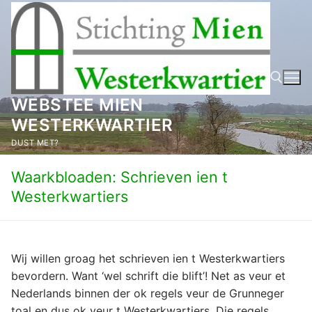
Ga
naar
de
inhoud
WEBSTEE MIEN
WESTERKWARTIER
Zoeken naar:
DUST MET?
Waarkbloaden: Schrieven ien t
Westerkwartiers
Wij willen groag het schrieven ien t Westerkwartiers
bevordern. Want ‘wel schrift die blift’! Net as veur et
Nederlands binnen der ok regels veur de Grunneger
toal en dus ok veur t Westerkwartiers. Die regels