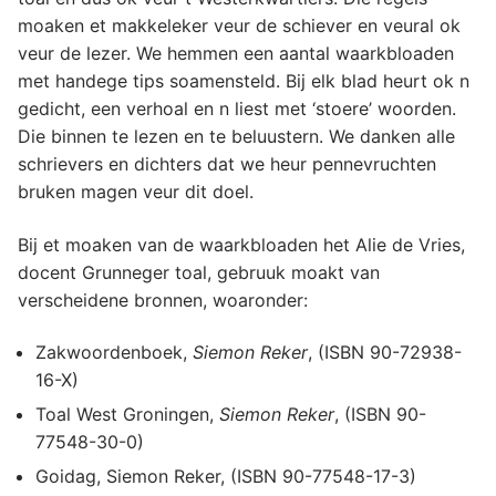
moaken et makkeleker veur de schiever en veural ok
veur de lezer. We hemmen een aantal waarkbloaden
met handege tips soamensteld. Bij elk blad heurt ok n
gedicht, een verhoal en n liest met ‘stoere’ woorden.
Die binnen te lezen en te beluustern. We danken alle
schrievers en dichters dat we heur pennevruchten
bruken magen veur dit doel.
Bij et moaken van de waarkbloaden het Alie de Vries,
docent Grunneger toal, gebruuk moakt van
verscheidene bronnen, woaronder:
Zakwoordenboek,
Siemon Reker
, (ISBN 90-72938-
16-X)
Toal West Groningen,
Siemon Reker
, (ISBN 90-
77548-30-0)
Goidag, Siemon Reker, (ISBN 90-77548-17-3)