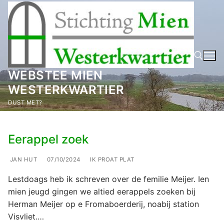
Ga
naar
de
inhoud
WEBSTEE MIEN
WESTERKWARTIER
Zoeken naar:
DUST MET?
Eerappel zoek
JAN HUT
07/10/2024
IK PROAT PLAT
Lestdoags heb ik schreven over de femilie Meijer. Ien
mien jeugd gingen we altied eerappels zoeken bij
Herman Meijer op e Fromaboerderij, noabij station
Visvliet.…