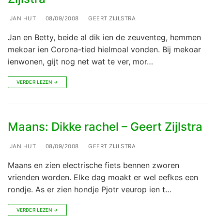
JAN HUT
08/09/2008
GEERT ZIJLSTRA
Jan en Betty, beide al dik ien de zeuventeg, hemmen
mekoar ien Corona-tied hielmoal vonden. Bij mekoar
ienwonen, gijt nog net wat te ver, mor…
VERDER LEZEN →
Maans: Dikke rachel – Geert Zijlstra
JAN HUT
08/09/2008
GEERT ZIJLSTRA
Maans en zien electrische fiets bennen zworen
vrienden worden. Elke dag moakt er wel eefkes een
rondje. As er zien hondje Pjotr veurop ien t…
VERDER LEZEN →