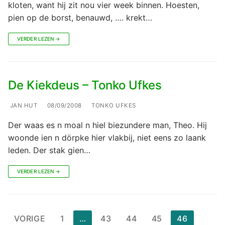
kloten, want hij zit nou vier week binnen. Hoesten,
pien op de borst, benauwd, …. krekt…
VERDER LEZEN →
De Kiekdeus – Tonko Ufkes
JAN HUT
08/09/2008
TONKO UFKES
Der waas es n moal n hiel biezundere man, Theo. Hij
woonde ien n dörpke hier vlakbij, niet eens zo laank
leden. Der stak gien…
VERDER LEZEN →
Berichten
VORIGE
1
…
43
44
45
46