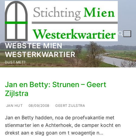
Ga
naar
de
inhoud
WEBSTEE MIEN
WESTERKWARTIER
Zoeken naar:
DUST MET?
Jan en Betty: Strunen – Geert
Zijlstra
JAN HUT
08/09/2008
GEERT ZIJLSTRA
Jan en Betty hadden, noa de proefvakantie met
stienmarter ien e Achterhoek, de camper kocht en
drekst aan e slag goan om t woagentje n…