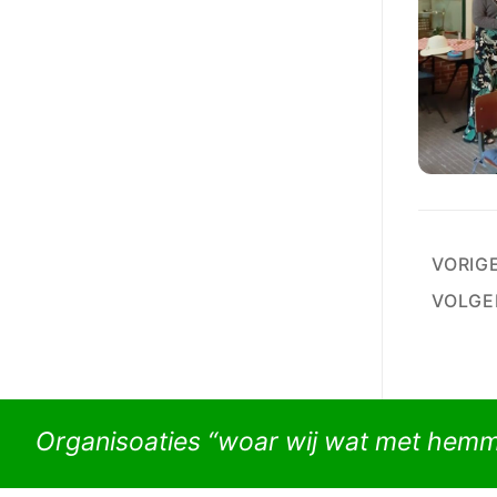
Beri
VORIG
pagi
VOLGE
Organisoaties “woar wij wat met hem