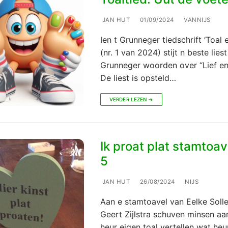
JAN HUT
01/09/2024
VANNIJS
Ien t Grunneger tiedschrift ‘Toal 
(nr. 1 van 2024) stijt n beste liest
Grunneger woorden over “Lief en
De liest is opsteld…
VERDER LEZEN →
Ik proat plat stamtoav
5
JAN HUT
26/08/2024
NIJS
Aan e stamtoavel van Eelke Soll
Geert Zijlstra schuven minsen aan
heur eigen toal vertellen wat heu