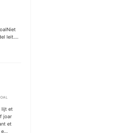
oalNiet
el leit.…
HOAL
ijt et
f joar
nt et
n e…