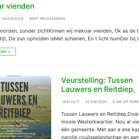
r vienden
04/09/2024
BERT WEGGEMANS
oorden, zunder zichtKinnen wij mekoar vienden, Ok as de t
ijt, De zun opholden isMet schienen, En t licht humDer bij d
EZEN →
Veurstelling: Tussen
Lauwers en Reitdiep,
JAN HUT
02/09/2024
KOM OP VER
Tussen Lauwers en Reitdiep,Doar l
mooie Westerkwartier. Nou al vie
één gemeente. Met aan e ene kaa
oerolle coulisselandschap en aa