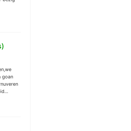
s)
en,we
n goan
rnuveren
eid…