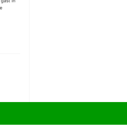
gast in
de