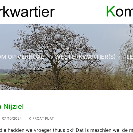
OM OP VERHOAL
WESTERKWARTIER(S)
L
 Nijziel
07/10/2024
IK PROAT PLAT
 die hadden we vroeger thuus ok!’ Dat is meschien wel de 