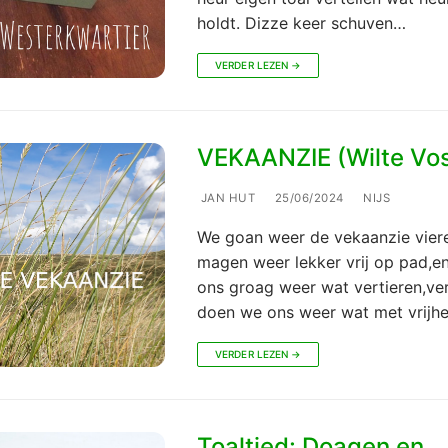
holdt. Dizze keer schuven…
VERDER LEZEN →
VEKAANZIE (Wilte Vo
JAN HUT
25/06/2024
NIJS
We goan weer de vekaanzie vier
magen weer lekker vrij op pad,e
ons groag weer wat vertieren,ve
doen we ons weer wat met vrijh
VERDER LEZEN →
Toaltied: Doagen en