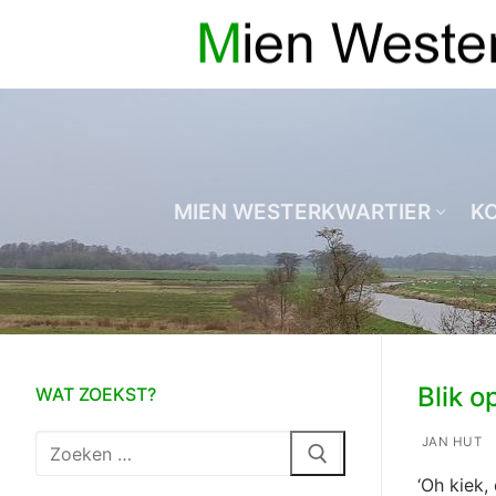
Ga
naar
de
inhoud
MIEN WESTERKWARTIER
K
Blik op
WAT ZOEKST?
Zoeken
JAN HUT
naar:
‘Oh kiek,