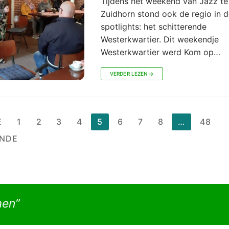
Tijdens het weekend van Jazz te 
Zuidhorn stond ook de regio in 
spotlights: het schitterende
Westerkwartier. Dit weekendje
Westerkwartier werd Kom op…
VERDER LEZEN →
chten
E
1
2
3
4
5
6
7
8
…
48
nering
NDE
men”