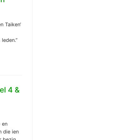
en Taiken‘
 leden.”
el 4 &
e en
 die ien
r bezig