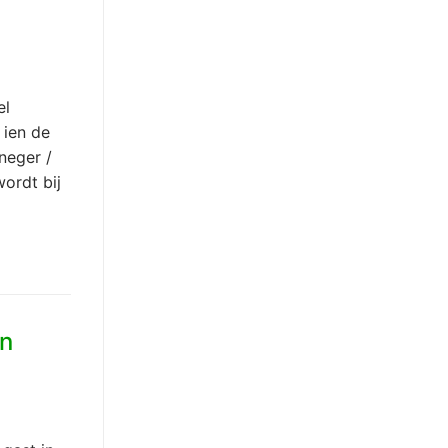
el
 ien de
neger /
ordt bij
en