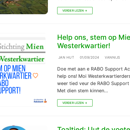
VERDER LEZEN →
Help ons, stem op Mi
Westerkwartier!
JAN HUT
01/09/2024
VANNIJS
Doe met aan e RABO Support Ac
help ons! Moi Westerkwartierders!
weer tied veur de RABO Support 
Met dien stem kinnen…
VERDER LEZEN →
Toaltied: Uut de voet