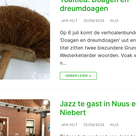
dreumdoagen
JAN HUT
25/06/2024
NIJS
Op 6 juli komt de verhoalenbund
‘Doagen en dreumdoagen’ uut en
titel zitten twee biezundere Grun
Westerketierder woorden. Voak w
n…
VERDER LEZEN →
Jazz te gast in Nuus 
Niebert
JAN HUT
25/06/2024
NIJS