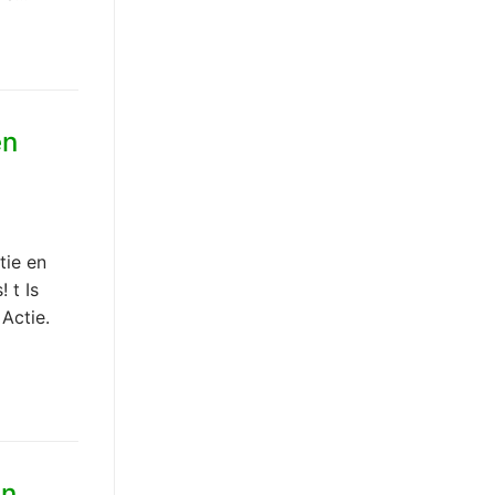
en
tie en
 t Is
Actie.
en