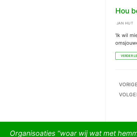
Hou be
JAN HUT
‘Ik wil m
omsjouwe
VERDER L
Beri
VORIG
pagi
VOLGE
Organisoaties “woar wij wat met hem