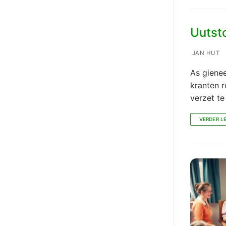
Uutst
JAN HUT
As giene
kranten 
verzet t
VERDER L