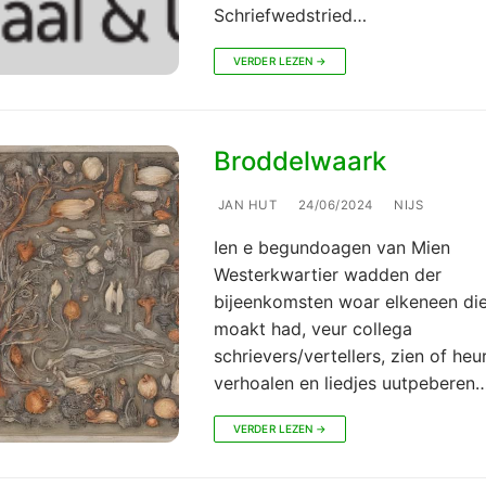
Schriefwedstried…
VERDER LEZEN →
Broddelwaark
JAN HUT
24/06/2024
NIJS
Ien e begundoagen van Mien
Westerkwartier wadden der
bijeenkomsten woar elkeneen di
moakt had, veur collega
schrievers/vertellers, zien of heu
verhoalen en liedjes uutpeberen
VERDER LEZEN →