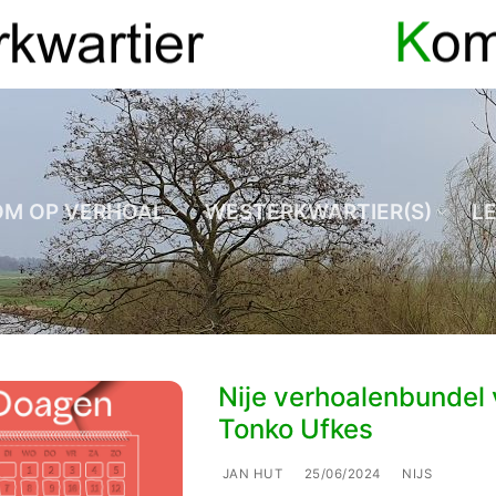
OM OP VERHOAL
WESTERKWARTIER(S)
L
Nije verhoalenbundel
Tonko Ufkes
JAN HUT
25/06/2024
NIJS