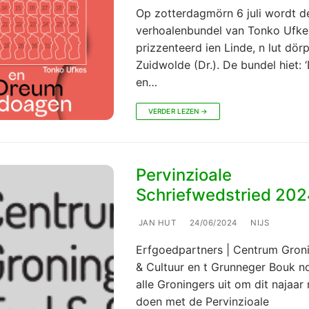
Op zotterdagmörn 6 juli wordt de
verhoalenbundel van Tonko Ufke
prizzenteerd ien Linde, n lut dörp
Zuidwolde (Dr.). De bundel hiet:
en…
VERDER LEZEN →
Pervinzioale
Schriefwedstried 202
JAN HUT
24/06/2024
NIJS
Erfgoedpartners | Centrum Groni
& Cultuur en t Grunneger Bouk n
alle Groningers uit om dit najaar
doen met de Pervinzioale