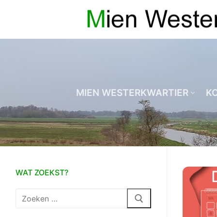
Ga
naar
de
inhoud
MIEN WESTERKWARTIER
K
WAT ZOEKST?
Zoeken
naar: