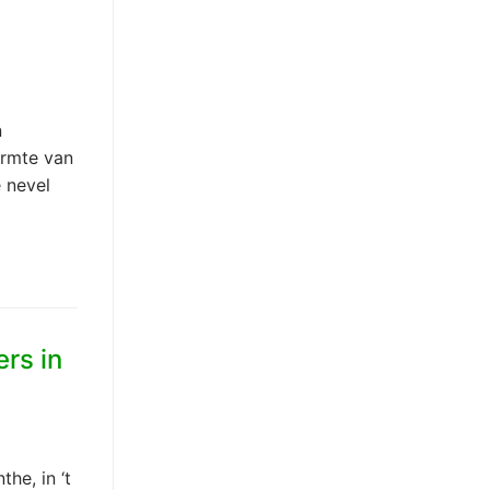
n
rmte van
e nevel
rs in
the, in ‘t