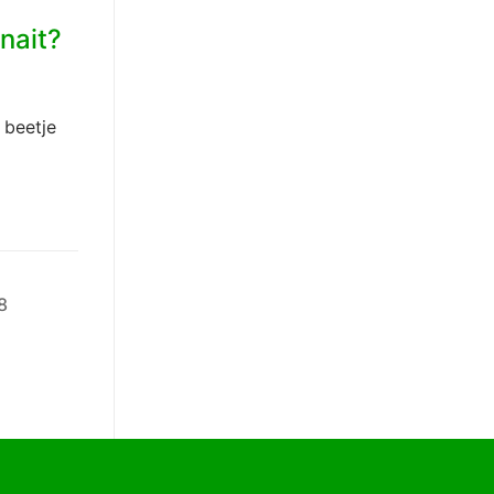
nait?
 beetje
8