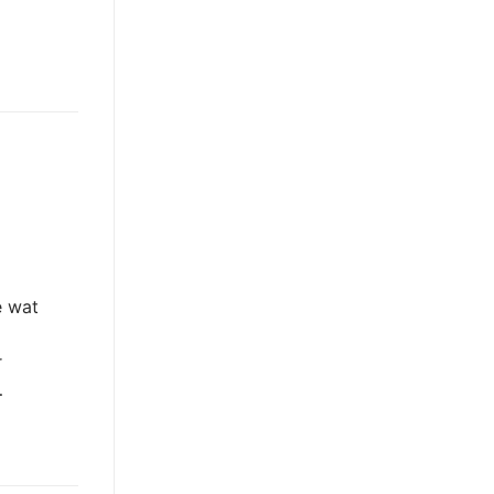
e wat
r
…