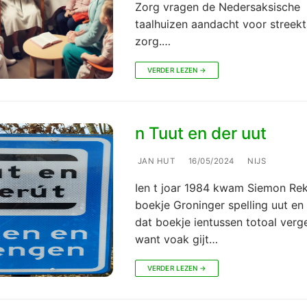
Zorg vragen de Nedersaksische
taalhuizen aandacht voor streekt
zorg.…
VERDER LEZEN →
n Tuut en der uut
JAN HUT
16/05/2024
NIJS
Ien t joar 1984 kwam Siemon Rek
boekje Groninger spelling uut en t
dat boekje ientussen totoal verge
want voak gijt…
VERDER LEZEN →