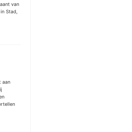
kaant van
 in Stad,
t aan
j
en
rtellen