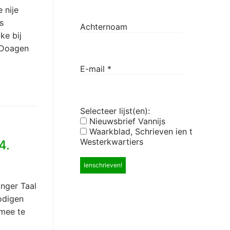
 nije
s
Achternoam
ke bij
 ‘Doagen
E-mail
*
Selecteer lijst(en):
Nieuwsbrief Vannijs
Waarkblad, Schrieven ien t
Westerkwartiers
4.
nger Taal
odigen
 mee te