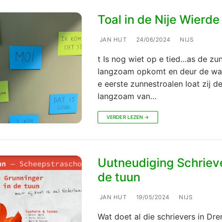
Toal in de Nije Wierde
JAN HUT
24/06/2024
NIJS
t Is nog wiet op e tied…as de zu
langzoam opkomt en deur de wa
e eerste zunnestroalen loat zij d
langzoam van…
VERDER LEZEN →
Uutneudiging Schrieve
de tuun
JAN HUT
19/05/2024
NIJS
Wat doet al die schrievers in Dren