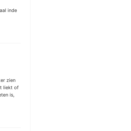
aal inde
er zien
 liekt of
ten is,