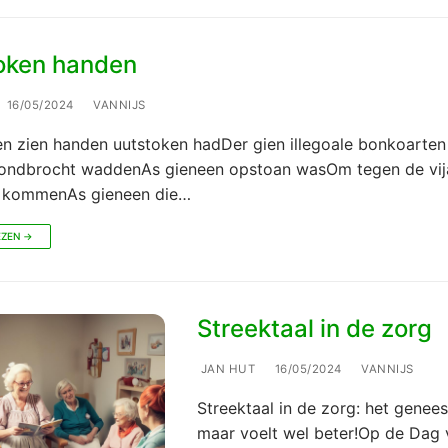
oken handen
16/05/2024
VANNIJS
en zien handen uutstoken hadDer gien illegoale bonkoarten
rondbrocht waddenAs gieneen opstoan wasOm tegen de vij
e kommenAs gieneen die…
EZEN →
Streektaal in de zorg
JAN HUT
16/05/2024
VANNIJS
Streektaal in de zorg: het geneest
maar voelt wel beter!Op de Dag 