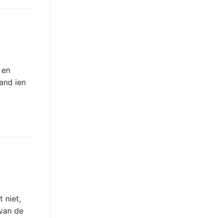
 en
and ien
 niet,
van de