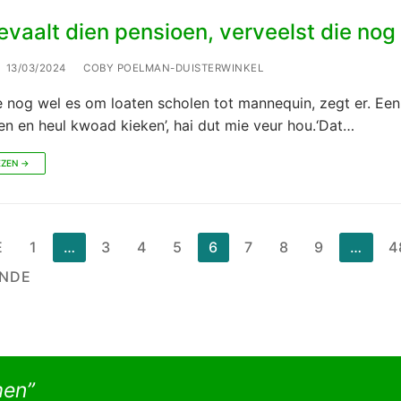
vaalt dien pensioen, verveelst die nog 
13/03/2024
COBY POELMAN-DUISTERWINKEL
ie nog wel es om loaten scholen tot mannequin, zegt er. Een
n en heul kwoad kieken’, hai dut mie veur hou.‘Dat…
EZEN →
chten
E
1
…
3
4
5
6
7
8
9
…
4
nering
NDE
men”