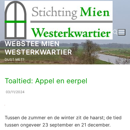
Ga
naar
de
inhoud
WEBSTEE MIEN
WESTERKWARTIER
Zoeken naar:
DUST MET?
Toaltied: Appel en eerpel
03/11/2024
Tussen de zummer en de winter zit de haarst; de tied
tussen ongeveer 23 september en 21 december.