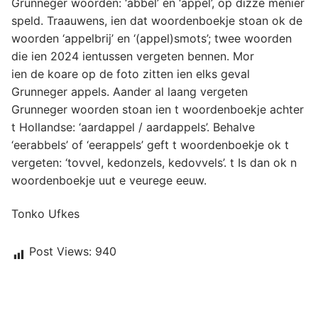
Grunneger woorden: ‘abbel’ en ‘appel’, op dizze menier
speld. Traauwens, ien dat woordenboekje stoan ok de
woorden ‘appelbrij’ en ‘(appel)smots’; twee woorden
die ien 2024 ientussen vergeten bennen. Mor
ien de koare op de foto zitten ien elks geval
Grunneger appels. Aander al laang vergeten
Grunneger woorden stoan ien t woordenboekje achter
t Hollandse: ‘aardappel / aardappels’. Behalve
‘eerabbels’ of ‘eerappels’ geft t woordenboekje ok t
vergeten: ‘tovvel, kedonzels, kedovvels’. t Is dan ok n
woordenboekje uut e veurege eeuw.
Tonko Ufkes
Post Views:
940