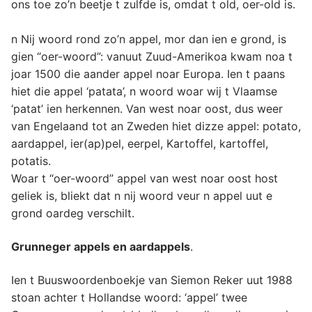
ons toe zo’n beetje t zulfde is, omdat t old, oer-old is.
n Nij woord rond zo’n appel, mor dan ien e grond, is
gien “oer-woord”: vanuut Zuud-Amerikoa kwam noa t
joar 1500 die aander appel noar Europa. Ien t paans
hiet die appel ‘patata’, n woord woar wij t Vlaamse
‘patat’ ien herkennen. Van west noar oost, dus weer
van Engelaand tot an Zweden hiet dizze appel: potato,
aardappel, ier(ap)pel, eerpel, Kartoffel, kartoffel,
potatis.
Woar t “oer-woord” appel van west noar oost host
geliek is, bliekt dat n nij woord veur n appel uut e
grond oardeg verschilt.
Grunneger appels en aardappels
.
Ien t Buuswoordenboekje van Siemon Reker uut 1988
stoan achter t Hollandse woord: ‘appel’ twee