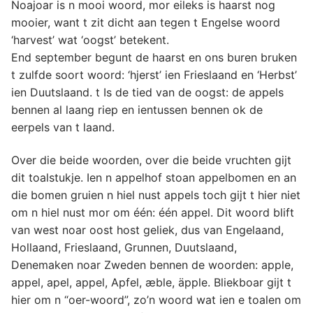
Noajoar is n mooi woord, mor eileks is haarst nog
mooier, want t zit dicht aan tegen t Engelse woord
‘harvest’ wat ‘oogst’ betekent.
End september begunt de haarst en ons buren bruken
t zulfde soort woord: ‘hjerst’ ien Frieslaand en ‘Herbst’
ien Duutslaand. t Is de tied van de oogst: de appels
bennen al laang riep en ientussen bennen ok de
eerpels van t laand.
Over die beide woorden, over die beide vruchten gijt
dit toalstukje. Ien n appelhof stoan appelbomen en an
die bomen gruien n hiel nust appels toch gijt t hier niet
om n hiel nust mor om één: één appel. Dit woord blift
van west noar oost host geliek, dus van Engelaand,
Hollaand, Frieslaand, Grunnen, Duutslaand,
Denemaken noar Zweden bennen de woorden: apple,
appel, apel, appel, Apfel, æble, äpple. Bliekboar gijt t
hier om n “oer-woord”, zo’n woord wat ien e toalen om