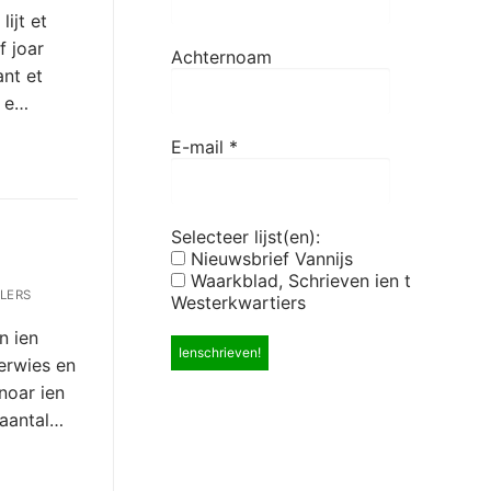
ijt et
f joar
Achternoam
nt et
n e…
E-mail
*
Selecteer lijst(en):
Nieuwsbrief Vannijs
Waarkblad, Schrieven ien t
LERS
Westerkwartiers
n ien
derwies en
noar ien
 aantal…