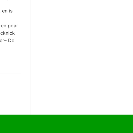
 en is
Een poar
icknick
er– De