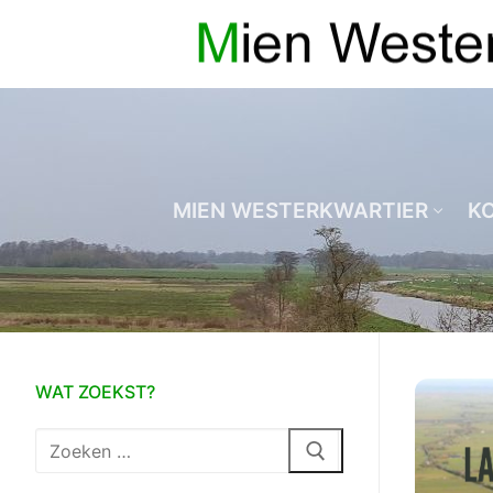
Ga
naar
de
inhoud
MIEN WESTERKWARTIER
K
WAT ZOEKST?
Zoeken
naar: