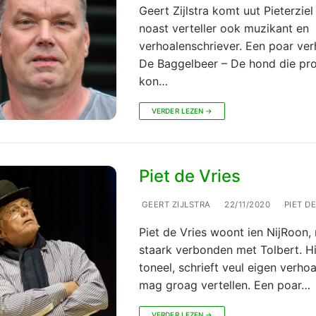
Geert Zijlstra komt uut Pieterziel
noast verteller ook muzikant en
verhoalenschriever. Een poar ver
De Baggelbeer – De hond die pr
kon…
VERDER LEZEN →
Piet de Vries
GEERT ZIJLSTRA
22/11/2020
PIET DE
Piet de Vries woont ien NijRoon, 
staark verbonden met Tolbert. Hi
toneel, schrieft veul eigen verho
mag groag vertellen. Een poar…
VERDER LEZEN →