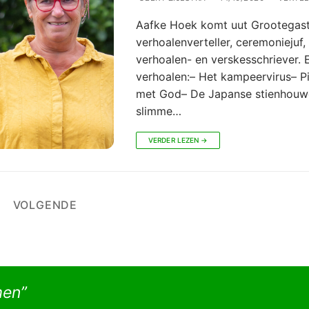
Aafke Hoek komt uut Grootegast
verhoalenverteller, ceremoniejuf,
verhoalen- en verskesschriever. 
verhoalen:– Het kampeervirus– P
met God– De Japanse stienhouw
slimme…
VERDER LEZEN →
chten
VOLGENDE
nering
men”