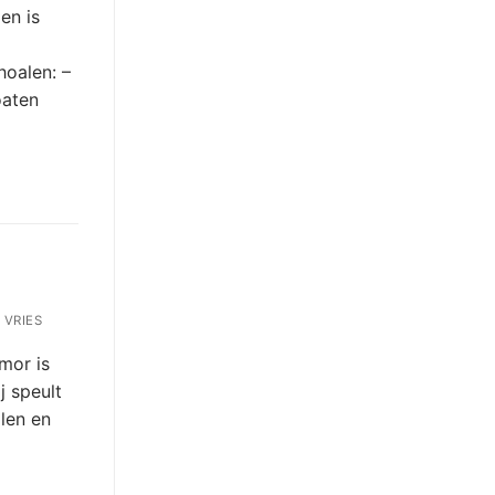
 en is
hoalen: –
oaten
 VRIES
mor is
j speult
alen en