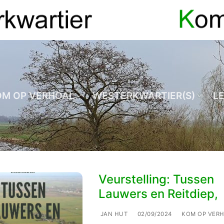
OM OP VERHOAL
WESTERKWARTIER(S)
L
Veurstelling: Tussen
Lauwers en Reitdiep,
JAN HUT
02/09/2024
KOM OP VER