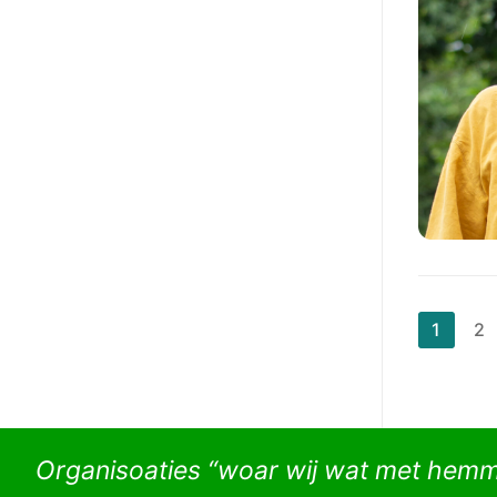
Beri
1
2
pagi
Organisoaties “woar wij wat met hem