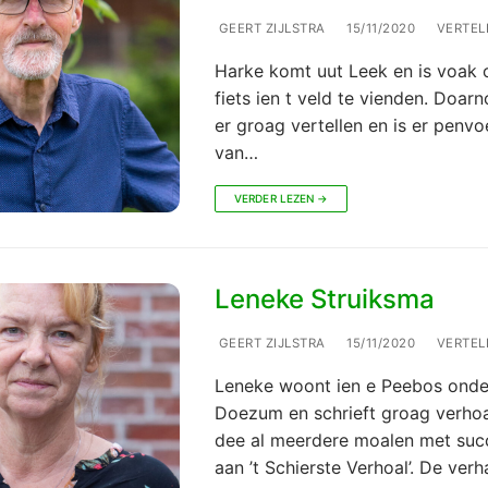
GEERT ZIJLSTRA
15/11/2020
VERTEL
Harke komt uut Leek en is voak 
fiets ien t veld te vienden. Doar
er groag vertellen en is er penvo
van…
VERDER LEZEN →
Leneke Struiksma
GEERT ZIJLSTRA
15/11/2020
VERTEL
Leneke woont ien e Peebos onde
Doezum en schrieft groag verhoa
dee al meerdere moalen met suc
aan ’t Schierste Verhoal’. De ver