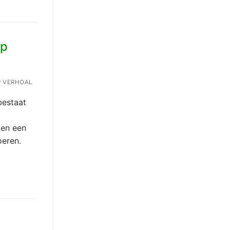
op
 VERHOAL
bestaat
men een
oeren.