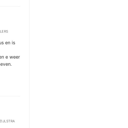
LERS
s en is
en e weer
ieven.
ZIJLSTRA