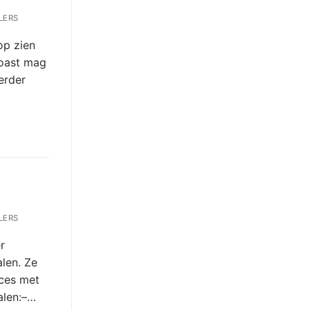
LERS
op zien
noast mag
erder
LERS
r
len. Ze
ces met
halen:–…