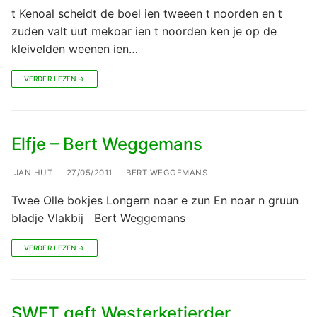
t Kenoal scheidt de boel ien tweeen t noorden en t
zuden valt uut mekoar ien t noorden ken je op de
kleivelden weenen ien…
VERDER LEZEN →
Elfje – Bert Weggemans
JAN HUT
27/05/2011
BERT WEGGEMANS
Twee Olle bokjes Longern noar e zun En noar n gruun
bladje Vlakbij Bert Weggemans
VERDER LEZEN →
SWET geft Westerketierder