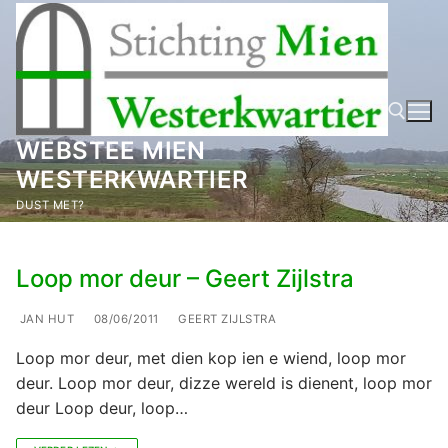
Ga
naar
de
inhoud
WEBSTEE MIEN
WESTERKWARTIER
Zoeken naar:
DUST MET?
Loop mor deur – Geert Zijlstra
JAN HUT
08/06/2011
GEERT ZIJLSTRA
Loop mor deur, met dien kop ien e wiend, loop mor
deur. Loop mor deur, dizze wereld is dienent, loop mor
deur Loop deur, loop…