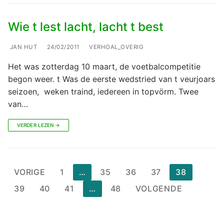
Wie t lest lacht, lacht t best
JAN HUT
24/02/2011
VERHOAL_OVERIG
Het was zotterdag 10 maart, de voetbalcompetitie
begon weer. t Was de eerste wedstried van t veurjoars
seizoen, weken traind, iedereen in topvörm. Twee
van…
VERDER LEZEN →
Berichten
VORIGE
1
…
35
36
37
38
paginering
39
40
41
…
48
VOLGENDE