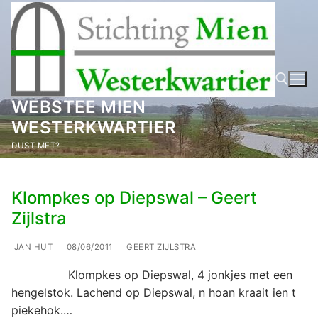
Ga
naar
de
inhoud
WEBSTEE MIEN
WESTERKWARTIER
Zoeken naar:
DUST MET?
Klompkes op Diepswal – Geert
Zijlstra
JAN HUT
08/06/2011
GEERT ZIJLSTRA
Klompkes op Diepswal, 4 jonkjes met een
hengelstok. Lachend op Diepswal, n hoan kraait ien t
piekehok.…