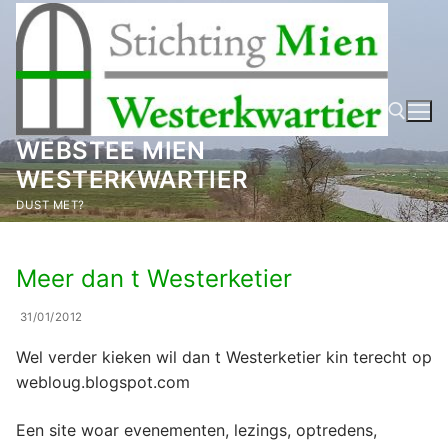
Ga
naar
de
inhoud
WEBSTEE MIEN
WESTERKWARTIER
Zoeken naar:
DUST MET?
Meer dan t Westerketier
31/01/2012
Wel verder kieken wil dan t Westerketier kin terecht op
webloug.blogspot.com
Een site woar evenementen, lezings, optredens,