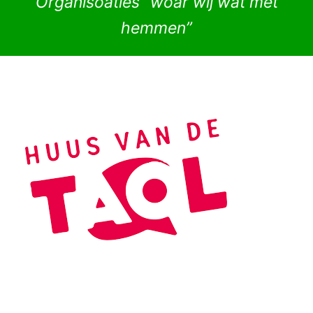
Organisoaties “woar wij wat met
hemmen”