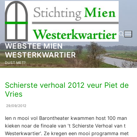
Ga
naar
de
inhoud
WEBSTEE MIEN
WESTERKWARTIER
Zoeken naar:
DUST MET?
Schierste verhoal 2012 veur Piet de
Vries
29/09/2012
Ien n mooi vol Barontheater kwammen host 100 man
kieken noar de finoale van 't Schierste Verhoal van t
Westerkwartier'. Ze kregen een mooi programma met