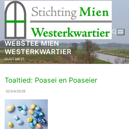
Ga
naar
de
inhoud
WEBSTEE MIEN
WESTERKWARTIER
Zoeken naar:
DUST MET?
Toaltied: Poasei en Poaseier
02/04/2026