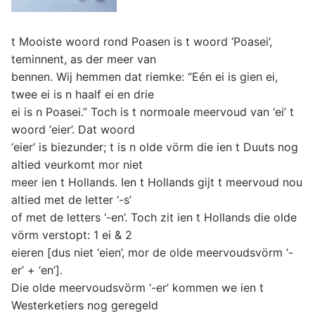
t Mooiste woord rond Poasen is t woord ‘Poasei’,
teminnent, as der meer van
bennen. Wij hemmen dat riemke: “Eén ei is gien ei,
twee ei is n haalf ei en drie
ei is n Poasei.” Toch is t normoale meervoud van ‘ei’ t
woord ‘eier’. Dat woord
‘eier’ is biezunder; t is n olde vörm die ien t Duuts nog
altied veurkomt mor niet
meer ien t Hollands. Ien t Hollands gijt t meervoud nou
altied met de letter ‘-s’
of met de letters ‘-en’. Toch zit ien t Hollands die olde
vörm verstopt: 1 ei & 2
eieren [dus niet ‘eien’, mor de olde meervoudsvörm ‘-
er’ + ‘en’].
Die olde meervoudsvörm ‘-er’ kommen we ien t
Westerketiers nog geregeld