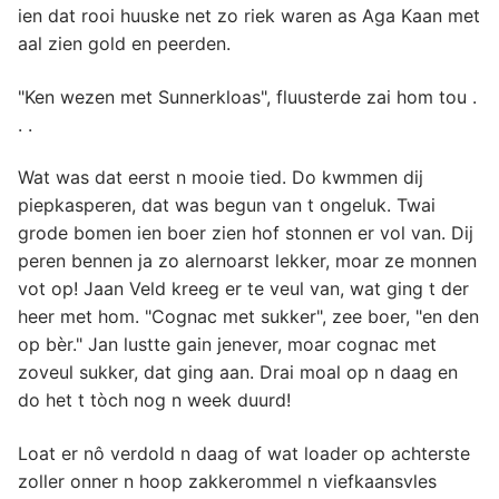
ien dat rooi huuske net zo riek waren as Aga Kaan met
aal zien gold en peerden.
"Ken wezen met Sunnerkloas", fluusterde zai hom tou .
. .
Wat was dat eerst n mooie tied. Do kwmmen dij
piepkasperen, dat was begun van t ongeluk. Twai
grode bomen ien boer zien hof stonnen er vol van. Dij
peren bennen ja zo alernoarst lekker, moar ze monnen
vot op! Jaan Veld kreeg er te veul van, wat ging t der
heer met hom. "Cognac met sukker", zee boer, "en den
op bèr." Jan lustte gain jenever, moar cognac met
zoveul sukker, dat ging aan. Drai moal op n daag en
do het t tòch nog n week duurd!
Loat er nô verdold n daag of wat loader op achterste
zoller onner n hoop zakkerommel n viefkaansvles