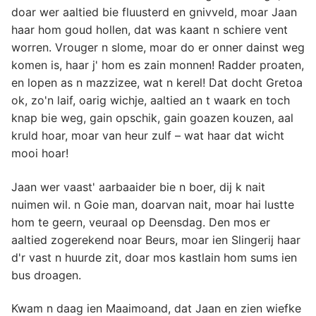
doar wer aaltied bie fluusterd en gnivveld, moar Jaan
haar hom goud hollen, dat was kaant n schiere vent
worren. Vrouger n slome, moar do er onner dainst weg
komen is, haar j' hom es zain monnen! Radder proaten,
en lopen as n mazzizee, wat n kerel! Dat docht Gretoa
ok, zo'n laif, oarig wichje, aaltied an t waark en toch
knap bie weg, gain opschik, gain goazen kouzen, aal
kruld hoar, moar van heur zulf – wat haar dat wicht
mooi hoar!
Jaan wer vaast' aarbaaider bie n boer, dij k nait
nuimen wil. n Goie man, doarvan nait, moar hai lustte
hom te geern, veuraal op Deensdag. Den mos er
aaltied zogerekend noar Beurs, moar ien Slingerij haar
d'r vast n huurde zit, doar mos kastlain hom sums ien
bus droagen.
Kwam n daag ien Maaimoand, dat Jaan en zien wiefke