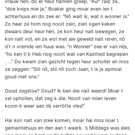
vrauw hèn, do er heur hannen greep. "Au!" raip ze,
"doe knips mie ja." Boaker ging moar even ien t
achterhuus en do zee er: "Nô wait ik, wat n wonner is."
Zo haar ze hom nog nooit zain, zien ogen keken
dwaars deur heur hèn, ze kon heur nait bewegen, ze
kon nait vot, en ze wol met ale geweld nait reren, nô
d'r n vremde ien huus was. "n Wonner" zee er van nijs,
"ho ken t! k Heb nog nooit wat van Kasttied begrepen
. . ." Do kwam zien gezicht tegen heur scholler en mos
ze zeggen: "Stil nô, stil nô toch Jaan, t is ja apmoal
goud met ons."
Goud zegstoe? Goud? Ik ben die nait weerd! Moar t
zel ophollen, dat zeg k die. Nooit van mien leven
koom k weer aan dij verrötte vles!"
Hai kon nait van stee komen, moar hai mos noar t
gemaintehuus en den aan t waark. ‘s Middegs was ales