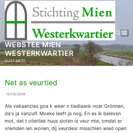
Ga
naar
de
inhoud
WEBSTEE MIEN
WESTERKWARTIER
Zoeken naar:
DUST MET?
Net as veurtied
13/06/2009
Ale vekaanzies goa k weer n tiedlaank noar Grönnen,
da's ja vanzulf. Moeke leeft ja nog. En as ik beleven
mot, dat t ollerliek huus sloten is veur mie, omdat er
vremden ien wonen, dij veurdeur misschien wied open