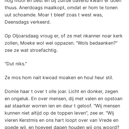
nog mooi en best en dij zulfde oavend kwam er doen
thuus. Anerdoags maalkopt, omdat er hom te tonen
uut schoamde. Moar t bleef zoas t west was,
Deensdags verkeerd.
Op Oljoarsdaag vroug er, of ze met nkanner noar kerk
zollen, Moeke wol wel oppazen. "Wols bedaanken?"
zee ze wat stroefachtig.
"Dut niks."
Ze mos hom nait kwoad moaken en houl heur stil.
Domie haar t over t olle joar. Licht en donker, zegen
en ongeluk. En over mensen, dij met valen en opstoan
aal staarker worren ien en deur t geloof. "Wij mensen
kunnen niet altijd op de toppen leven", zee er. "Wij
vieren Kerstmis en ons hart loopt over van Vrede en
goede wil, en hoeveel dagen houden wij ons woord?