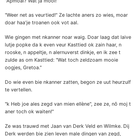
"Apmoal? Wat ja mooi!"
"Weer net as veurtied!" Ze lachte aners zo wies, moar
doar haa'je troanen ook vot aal.
Wie gingen met nkanner noar waig. Doar laag dat laive
lutje popke da k even veur Kasttied ok zain haar, n
rooske, n appeltje, n alernuverst dinkje, en ik zee t
zulde as om Kasttied: "Wat toch zeldzoam mooie
oogjes, Gretoa."
Do wie even bie nkanner zatten, begon ze uut heurzulf
te vertellen.
"k Heb joe ales zegd van mien ellène", zee ze, nô moj t
aner toch ok waiten!"
Ze was trauwd met Jaan van Derk Veld en Wilmke. Dij
Derk werden bie zien leven male dingen van zegd,