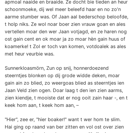
apmoal naaide en braaide. Ze docht bie tieden an heur
schoonmoeke, dij wel meer beleefd haar en no zo'n
aarme stumber was. Of Jaan aal bederschop beloofde,
t holp niks. Ze wol noar boer zien vrauw goan en ales
vertellen moar den wer Jaan votjagd, en ze haren nog
ost gain cent en ok moar ja zo moar hèn gain huus of
koamerke! t Zol er toch van komen, votdoalek as ales
met heur veurbie was.
Sunnerkloasmörn, Zun op snij, honnerdoezend
steerntjes blonken op dij grode widde deken, moar
gain ain zo blied, zo weergoas blied as steerntjes ien
Jaan Veld zien ogen. Doar laag t den ien zien aarms,
zien kiendje, t mooiste dat er nog ooit zain haar -, en t
keek hom aan, t keek hom aan, –
"Hier", zee er, "hier boaker!" want t wer hom te slim.
Hai ging op raand van ber zitten en vol ost over zien