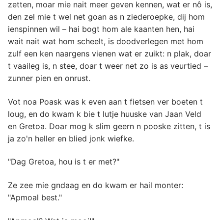
zetten, moar mie nait meer geven kennen, wat er nô is,
den zel mie t wel net goan as n ziederoepke, dij hom
ienspinnen wil – hai bogt hom ale kaanten hen, hai
wait nait wat hom scheelt, is doodverlegen met hom
zulf een ken naargens vienen wat er zuikt: n plak, doar
t vaaileg is, n stee, doar t weer net zo is as veurtied –
zunner pien en onrust.
Vot noa Poask was k even aan t fietsen ver boeten t
loug, en do kwam k bie t lutje huuske van Jaan Veld
en Gretoa. Doar mog k slim geern n pooske zitten, t is
ja zo'n heller en blied jonk wiefke.
"Dag Gretoa, hou is t er met?"
Ze zee mie gndaag en do kwam er hail monter:
"Apmoal best."