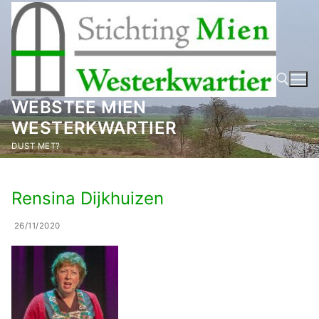
Ga
naar
de
inhoud
WEBSTEE MIEN
WESTERKWARTIER
Zoeken naar:
DUST MET?
Rensina Dijkhuizen
26/11/2020