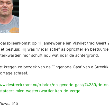
joarsbijeenkomst op 11 jannewoarie ien Visvliet trad Geert Z
 et bestuur. Hij was 17 joar actief as oprichter en bestuurde
terkwartier, mor schuft nou wat noar de achtergrond.
iet kregen ze bezoek van de ‘Ongenode Gast’ van e Streekkr
ortage schreef.
www.destreekkrant.nu/rubriek/on-genode-gast/74239/de-o
stateert-mien-westerkwartier-kan-de-verge
Views:
515