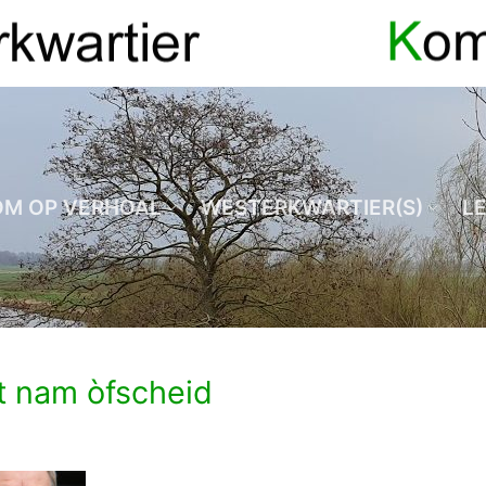
OM OP VERHOAL
WESTERKWARTIER(S)
L
t nam òfscheid