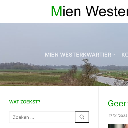
Ga
naar
de
inhoud
MIEN WESTERKWARTIER
K
Geer
WAT ZOEKST?
Zoeken
17/01/2024
naar: