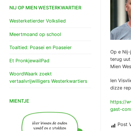
NIJ OP MIEN WESTERKWARTIER
Westerketierder Volkslied
Meertmoand op school
Toaltied: Poasei en Poaseier
Op e Nij-
terug uut
Et PronkjewailPad
Mien Wes
WoordWaark zoekt
Ien Visvl
vertaalvrijwilligers Westerkwartiers
dizze rep
MIENTJE
https://
gast-con
Post 