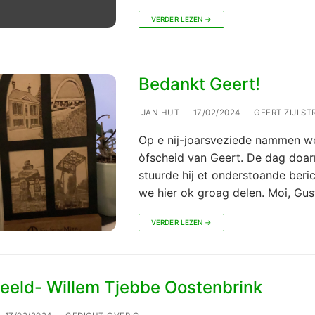
VERDER LEZEN →
Bedankt Geert!
JAN HUT
17/02/2024
GEERT ZIJLST
Op e nij-joarsveziede nammen w
òfscheid van Geert. De dag doa
stuurde hij et onderstoande beri
we hier ok groag delen. Moi, Gu
VERDER LEZEN →
eeld- Willem Tjebbe Oostenbrink