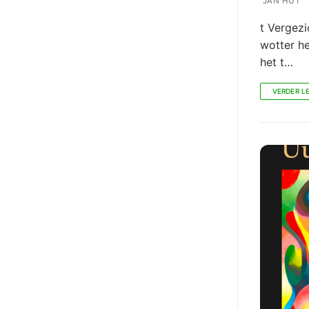
JAN HUT
t Vergezi
wotter h
het t…
VERDER L