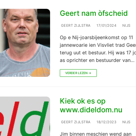
Geert nam òfscheid
GEERT ZIJLSTRA
17/01/2024
NIJS
Op e Nij-joarsbijeenkomst op 11
jannewoarie ien Visvliet trad Geer
terug uut et bestuur. Hij was 17 j
as oprichter en bestuurder van…
VERDER LEZEN →
Kiek ok es op
www.dideldom.nu
GEERT ZIJLSTRA
18/12/2023
NIJS
Jim binnen meschien wend aan