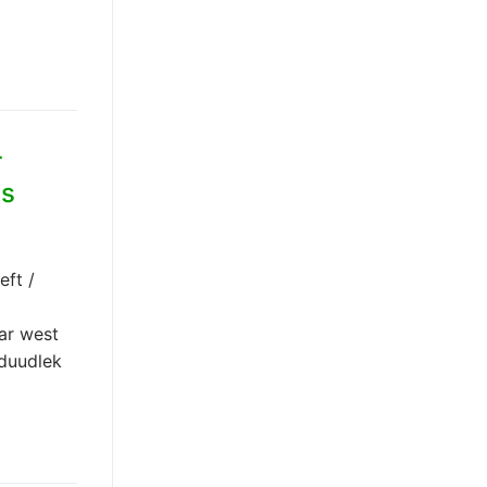
r
es
eft /
ar west
 duudlek