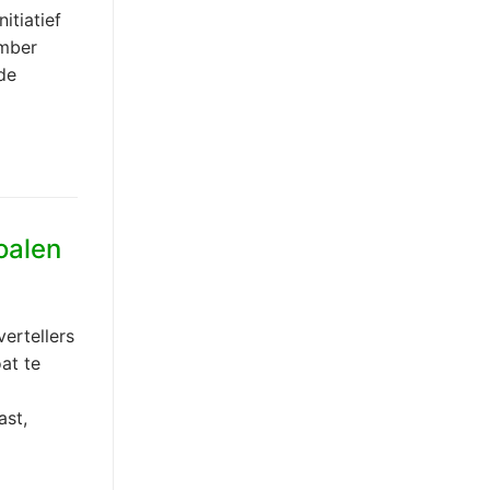
itiatief
ember
de
oalen
ertellers
at te
ast,