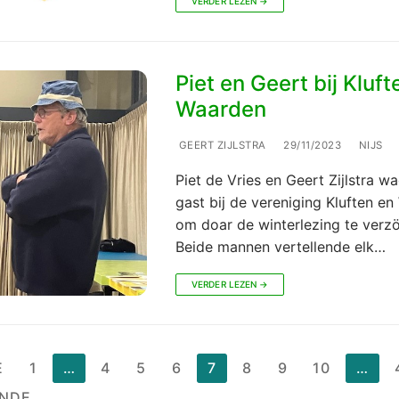
VERDER LEZEN →
Piet en Geert bij Kluft
Waarden
GEERT ZIJLSTRA
29/11/2023
NIJS
Piet de Vries en Geert Zijlstra w
gast bij de vereniging Kluften e
om doar de winterlezing te verz
Beide mannen vertellende elk…
VERDER LEZEN →
chten
E
1
…
4
5
6
7
8
9
10
…
NDE