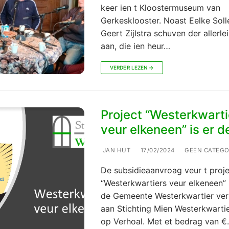
keer ien t Kloostermuseum van
Gerkesklooster. Noast Eelke Soll
Geert Zijlstra schuven der allerle
aan, die ien heur…
VERDER LEZEN →
Project “Westerkwarti
veur elkeneen” is er d
JAN HUT
17/02/2024
GEEN CATEGO
De subsidieaanvroag veur t proj
“Westerkwartiers veur elkeneen” 
de Gemeente Westerkwartier ver
aan Stichting Mien Westerkwarti
op Verhoal. Met et bedrag van 