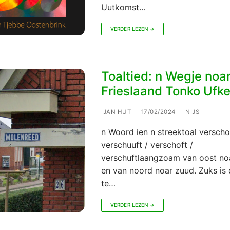
Uutkomst…
VERDER LEZEN →
Toaltied: n Wegje noa
Frieslaand Tonko Ufk
JAN HUT
17/02/2024
NIJS
n Woord ien n streektoal verscho
verschuuft / verschoft /
verschuftlaangzoam van oost no
en van noord noar zuud. Zuks is
te…
VERDER LEZEN →