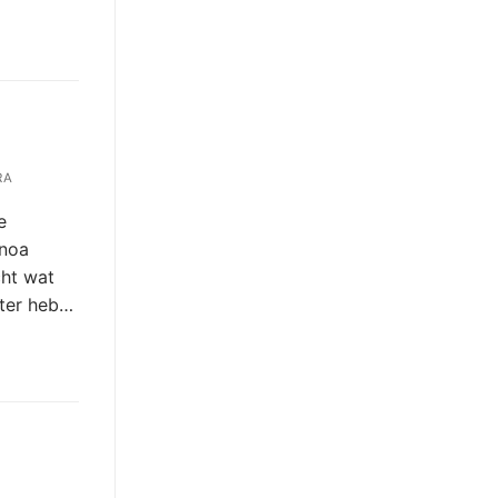
RA
e
rnoa
cht wat
ster heb…