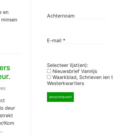
e en
Achternoam
i minsen
E-mail
*
Selecteer lijst(en):
ers
Nieuwsbrief Vannijs
eur.
Waarkblad, Schrieven ien t
Westerkwartiers
RIE
ect
is deur
strekt
er/Kom
€…