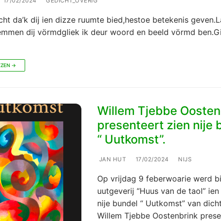
17/02/2024
GEDICHT_OVERIG
cht da’k dij ien dizze ruumte bied,hestoe betekenis geven.
emmen dij vörmdgliek ik deur woord en beeld vörmd ben.G
EZEN →
Willem Tjebbe Oosten
presenteert zien nije 
“ Uutkomst”.
JAN HUT
17/02/2024
NIJS
Op vrijdag 9 feberwoarie werd bi
uutgeverij “Huus van de taol” ien
nije bundel “ Uutkomst” van dich
Willem Tjebbe Oostenbrink prese