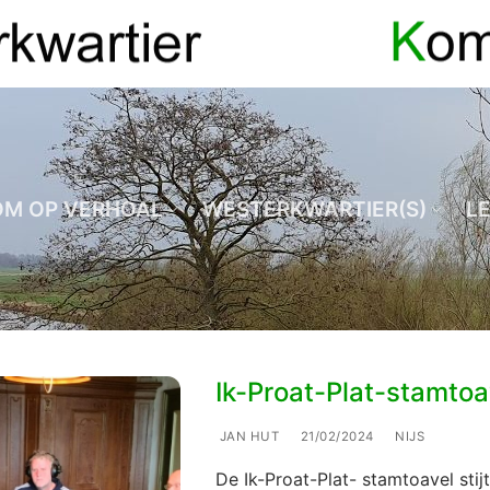
OM OP VERHOAL
WESTERKWARTIER(S)
L
Ik-Proat-Plat-stamtoa
JAN HUT
21/02/2024
NIJS
De Ik-Proat-Plat- stamtoavel stij