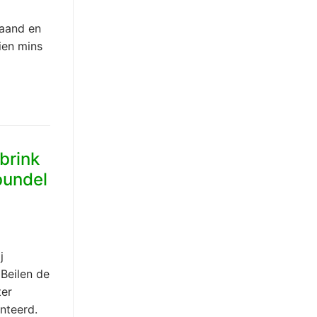
Laand en
ien mins
brink
bundel
j
 Beilen de
ter
nteerd.