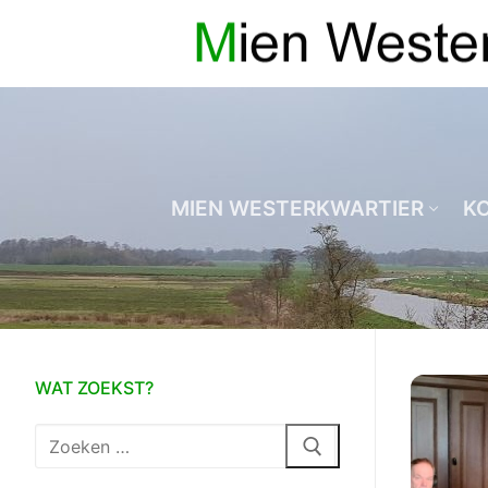
Ga
naar
de
inhoud
MIEN WESTERKWARTIER
K
WAT ZOEKST?
Zoeken
naar: