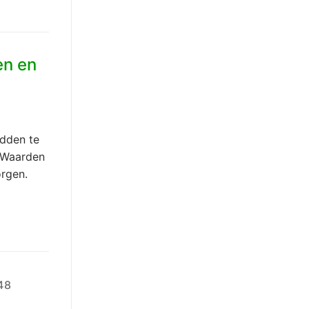
en en
adden te
n Waarden
örgen.
48