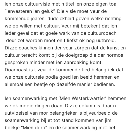
ien onze cultuurvisie met n titel ien onze eigen toal
“Ienvesteren ien geluk”. Die visie moet veur de
kommende joaren dudelekheid geven welke richting
we op willen met cultuur. Veur mij betekent dat ien
ieder geval dat et goeie wark van de cultuurcoach
deur zet worden moet en t liefst ok nog uutbreid.
Dizze coaches kinnen der veur zörgen dat de kunst en
cultuur terecht komt bij de doelgroep die der normoal
gesproken minder met ien aanroaking komt.
Doarnoast is t veur de kommende tied belangriek dat
we onze culturele podia goed ien beeld hemmen en
allemoal een beetje op dezelfde manier bedienen.
Ien soamenwarking met ’Mien Westerkwartier’ hemmen
we ok mooie dingen doan. Dizze column is doar n
uutvloeisel van mor belangrieker is bijveurbeeld de
soamenwarking bij et tot stand kommen van jim
boekje “Mien dörp” en de soamenwarking met het