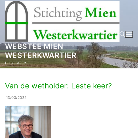
Ga
naar
de
inhoud
WEBSTEE MIEN
WESTERKWARTIER
Zoeken naar:
DUST MET?
Van de wetholder: Leste keer?
13/03/2022