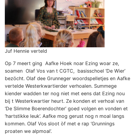
Juf Hennie verteld
Op 7 meert ging Aafke Hoek noar Ezing woar ze,
soamen Olaf Vos van t CGTC, basisschoel ‘De Wier’
bezöcht. Olaf dee Grunneger woordspelletjes en Aafke
vertelde Westerkwartierder verhoalen. Summege
kiender wadden ter nog niet met eens dat Ezing nou
bij t Westerkwartier heurt. Ze konden et verhoal van
‘De Slimme Boerendochter’ goed volgen en vonden et
‘hartstikke leuk’. Aafke mog gerust nog n moal langs
kommen. Olaf Vos sloot òf met e rap ‘Grunnings
proaten we alpmoal’.