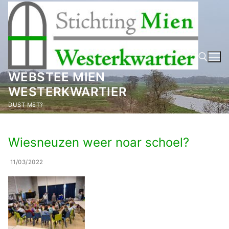
Ga
naar
de
inhoud
WEBSTEE MIEN
WESTERKWARTIER
Zoeken naar:
DUST MET?
Wiesneuzen weer noar schoel?
11/03/2022