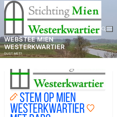
Ga
naar
de
inhoud
WEBSTEE MIEN
WESTERKWARTIER
Zoeken naar:
DUST MET?