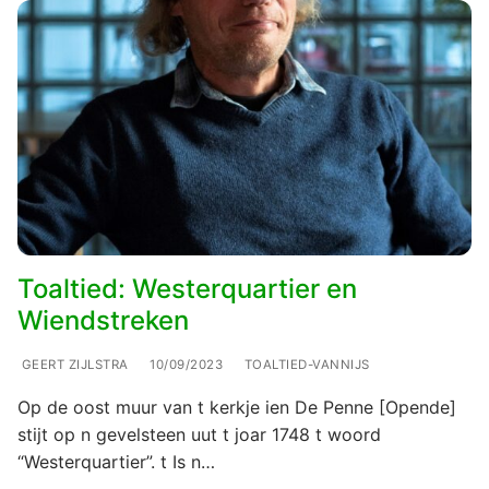
Toaltied: Westerquartier en
Wiendstreken
GEERT ZIJLSTRA
10/09/2023
TOALTIED-VANNIJS
Op de oost muur van t kerkje ien De Penne [Opende]
stijt op n gevelsteen uut t joar 1748 t woord
“Westerquartier”. t Is n…