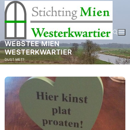
Ga
naar
de
inhoud
WEBSTEE MIEN
WESTERKWARTIER
Zoeken naar:
DUST MET?