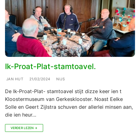
Ik-Proat-Plat-stamtoavel.
JAN HUT
21/02/2024
NIJS
De Ik-Proat-Plat- stamtoavel stijt dizze keer ien t
Kloostermuseum van Gerkesklooster. Noast Eelke
Solle en Geert Zijlstra schuven der allerlei minsen aan,
die ien heur…
VERDER LEZEN →