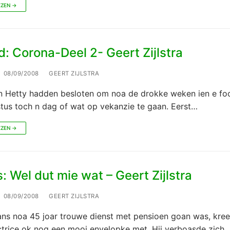
EZEN →
: Corona-Deel 2- Geert Zijlstra
08/09/2008
GEERT ZIJLSTRA
n Hetty hadden besloten om noa de drokke weken ien e fo
tus toch n dag of wat op vekanzie te gaan. Eerst…
EZEN →
 Wel dut mie wat – Geert Zijlstra
08/09/2008
GEERT ZIJLSTRA
ns noa 45 joar trouwe dienst met pensioen goan was, kree
ectrice ok nog een mooi envelopke met. Hij verboasde zich