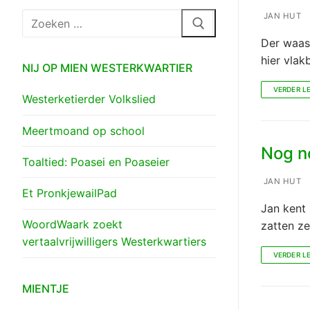
Zoeken
JAN HUT
naar:
Der waas
hier vlak
NIJ OP MIEN WESTERKWARTIER
VERDER L
Westerketierder Volkslied
Meertmoand op school
Nog no
Toaltied: Poasei en Poaseier
JAN HUT
Et PronkjewailPad
Jan kent 
WoordWaark zoekt
zatten ze
vertaalvrijwilligers Westerkwartiers
VERDER L
MIENTJE