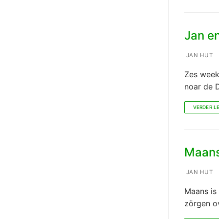
Jan en
JAN HUT
Zes week
noar de 
VERDER L
Maans:
JAN HUT
Maans is 
zörgen o