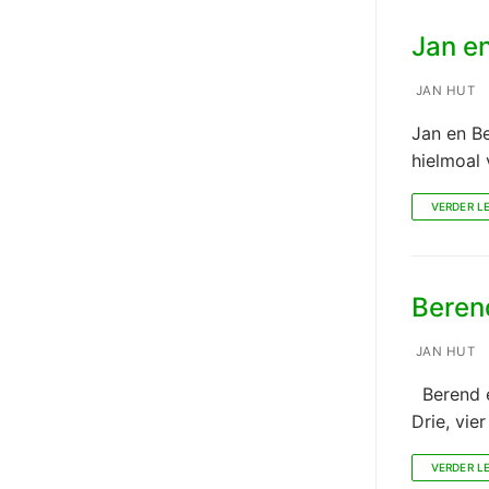
Jan en
JAN HUT
Jan en B
hielmoal 
VERDER L
Berend
JAN HUT
Berend e
Drie, vi
VERDER L