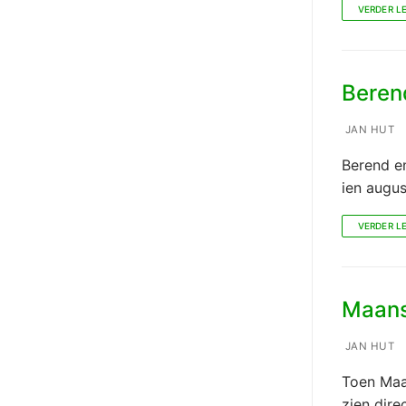
VERDER L
Berend
JAN HUT
Berend e
ien augus
VERDER L
Maans:
JAN HUT
Toen Maa
zien dir