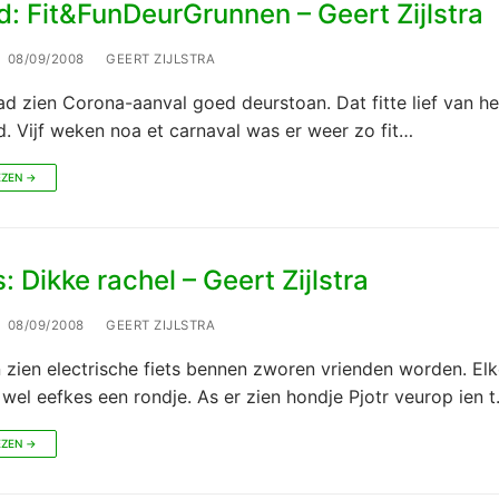
: Fit&FunDeurGrunnen – Geert Zijlstra
08/09/2008
GEERT ZIJLSTRA
d zien Corona-aanval goed deurstoan. Dat fitte lief van h
. Vijf weken noa et carnaval was er weer zo fit…
EZEN →
 Dikke rachel – Geert Zijlstra
08/09/2008
GEERT ZIJLSTRA
 zien electrische fiets bennen zworen vrienden worden. El
wel eefkes een rondje. As er zien hondje Pjotr veurop ien 
EZEN →