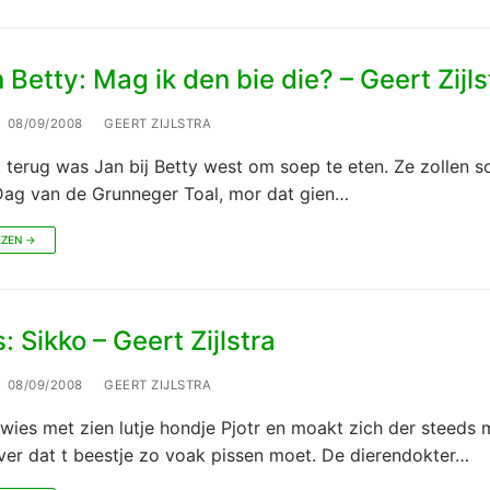
 Betty: Mag ik den bie die? – Geert Zijls
08/09/2008
GEERT ZIJLSTRA
 terug was Jan bij Betty west om soep te eten. Ze zollen 
Dag van de Grunneger Toal, mor dat gien…
EZEN →
 Sikko – Geert Zijlstra
08/09/2008
GEERT ZIJLSTRA
wies met zien lutje hondje Pjotr en moakt zich der steeds 
ver dat t beestje zo voak pissen moet. De dierendokter…