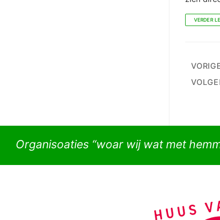
VERDER L
Beri
VORIG
pagi
VOLGE
Organisoaties “woar wij wat met hem