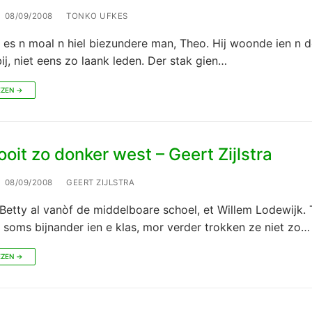
08/09/2008
TONKO UFKES
 es n moal n hiel biezundere man, Theo. Hij woonde ien n 
bij, niet eens zo laank leden. Der stak gien…
EZEN →
oit zo donker west – Geert Zijlstra
08/09/2008
GEERT ZIJLSTRA
Betty al vanòf de middelboare schoel, et Willem Lodewijk.
 soms bijnander ien e klas, mor verder trokken ze niet zo…
EZEN →