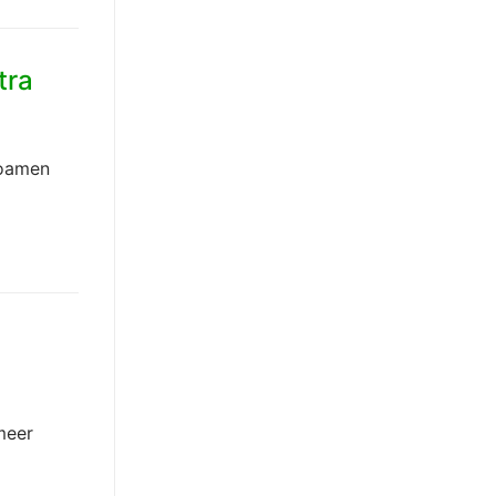
tra
soamen
meer