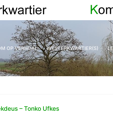
OM OP VERHOAL
WESTERKWARTIER(S)
L
ekdeus – Tonko Ufkes