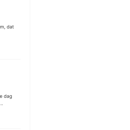
em, dat
ke dag
t…