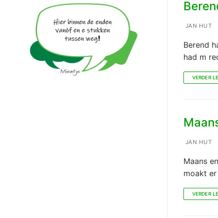
Berend
JAN HUT
Berend ha
had m red
VERDER L
Maans:
JAN HUT
Maans en
moakt er 
VERDER L