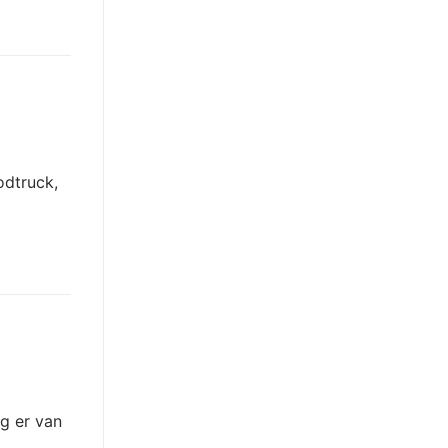
odtruck,
g er van
…