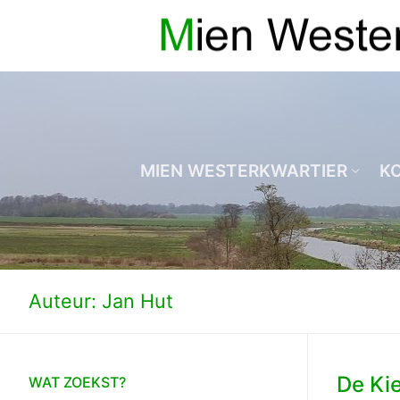
Ga
naar
de
inhoud
MIEN WESTERKWARTIER
K
Auteur:
Jan Hut
De Ki
WAT ZOEKST?