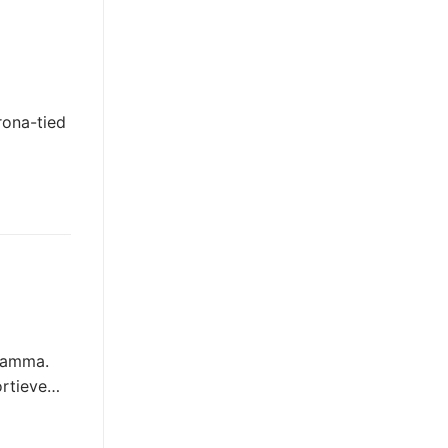
rona-tied
ramma.
ortieve…