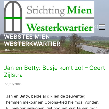
Ga
naar
de
inhoud
WEBSTEE MIEN
WESTERKWARTIER
Zoeken naar:
DUST MET?
Jan en Betty: Busje komt zo! – Geert
Zijlstra
08/09/2008
Jan en Betty, beide al dik ien de zeuventeg,
hemmen mekoar ien Corona-tied hielmoal vonden.
Bij mekoar ienwonen, gijt nog net wat te ver, mor