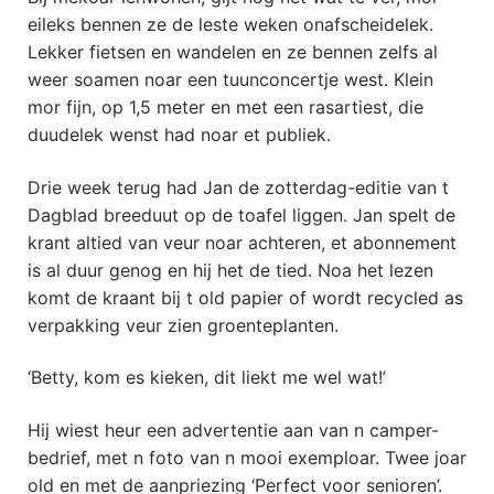
eileks bennen ze de leste weken onafscheidelek.
Lekker fietsen en wandelen en ze bennen zelfs al
weer soamen noar een tuunconcertje west. Klein
mor fijn, op 1,5 meter en met een rasartiest, die
duudelek wenst had noar et publiek.
Drie week terug had Jan de zotterdag-editie van t
Dagblad breeduut op de toafel liggen. Jan spelt de
krant altied van veur noar achteren, et abonnement
is al duur genog en hij het de tied. Noa het lezen
komt de kraant bij t old papier of wordt recycled as
verpakking veur zien groenteplanten.
‘Betty, kom es kieken, dit liekt me wel wat!’
Hij wiest heur een advertentie aan van n camper-
bedrief, met n foto van n mooi exemploar. Twee joar
old en met de aanpriezing ‘Perfect voor senioren’.