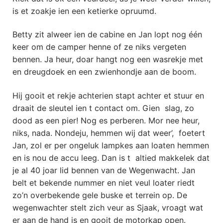
is et zoakje ien een ketierke opruumd.
Betty zit alweer ien de cabine en Jan lopt nog één
keer om de camper henne of ze niks vergeten
bennen. Ja heur, doar hangt nog een wasrekje met
en dreugdoek en een zwienhondje aan de boom.
Hij gooit et rekje achterien stapt achter et stuur en
draait de sleutel ien t contact om. Gien slag, zo
dood as een pier! Nog es perberen. Mor nee heur,
niks, nada. Nondeju, hemmen wij dat weer’, foetert
Jan, zol er per ongeluk lampkes aan loaten hemmen
en is nou de accu leeg. Dan is t altied makkelek dat
je al 40 joar lid bennen van de Wegenwacht. Jan
belt et bekende nummer en niet veul loater riedt
zo’n overbekende gele buske et terrein op. De
wegenwachter stelt zich veur as Sjaak, vroagt wat
er aan de hand is en gooit de motorkap open.