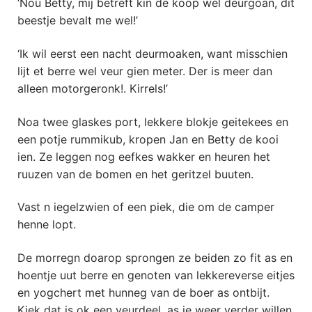
‘Nou Betty, mij betreft kin de koop wel deurgoan, dit
beestje bevalt me wel!’
‘Ik wil eerst een nacht deurmoaken, want misschien
lijt et berre wel veur gien meter. Der is meer dan
alleen motorgeronk!. Kirrels!’
Noa twee glaskes port, lekkere blokje geitekees en
een potje rummikub, kropen Jan en Betty de kooi
ien. Ze leggen nog eefkes wakker en heuren het
ruuzen van de bomen en het geritzel buuten.
Vast n iegelzwien of een piek, die om de camper
henne lopt.
De morregn doarop sprongen ze beiden zo fit as en
hoentje uut berre en genoten van lekkereverse eitjes
en yogchert met hunneg van de boer as ontbijt.
Kiek dat is ok een veurdeel, as je weer verder willen,