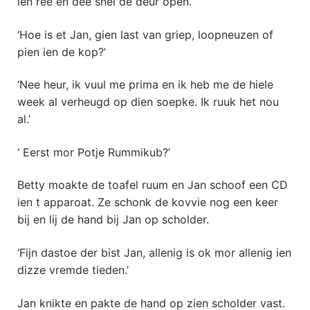
ien ree en dee snel de deur open.
‘Hoe is et Jan, gien last van griep, loopneuzen of
pien ien de kop?’
‘Nee heur, ik vuul me prima en ik heb me de hiele
week al verheugd op dien soepke. Ik ruuk het nou
al.’
‘ Eerst mor Potje Rummikub?’
Betty moakte de toafel ruum en Jan schoof een CD
ien t apparoat. Ze schonk de kovvie nog een keer
bij en lij de hand bij Jan op scholder.
‘Fijn dastoe der bist Jan, allenig is ok mor allenig ien
dizze vremde tieden.’
Jan knikte en pakte de hand op zien scholder vast.