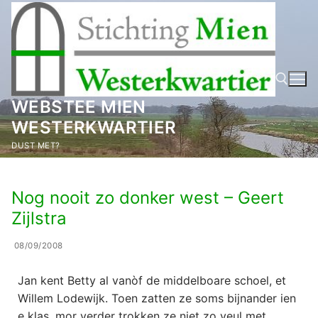
Ga
naar
de
inhoud
WEBSTEE MIEN
WESTERKWARTIER
Zoeken naar:
DUST MET?
Nog nooit zo donker west – Geert
Zijlstra
08/09/2008
Jan kent Betty al vanòf de middelboare schoel, et
Willem Lodewijk. Toen zatten ze soms bijnander ien
e klas, mor verder trokken ze niet zo veul met