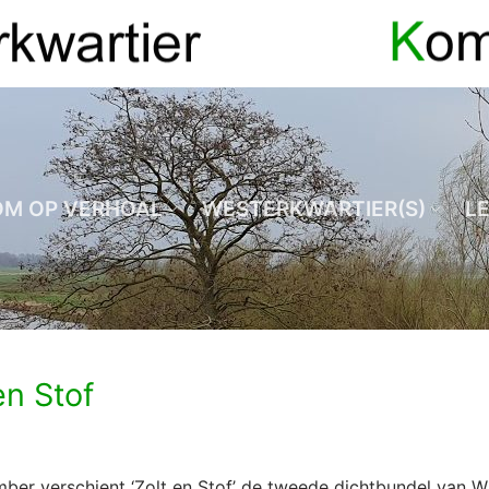
OM OP VERHOAL
WESTERKWARTIER(S)
L
en Stof
ber verschient ‘Zolt en Stof’ de tweede dichtbundel van W