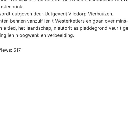
ostenbrink.
wordt uutgeven deur Uutgeverij Vliedorp Vierhuuzen.
hten bennen vanzulf ien t Westerketiers en goan over min
n e tied, het laandschap, n autorit as pladdegrond veur t g
ing ien n oogwenk en verbeelding.
Views:
517