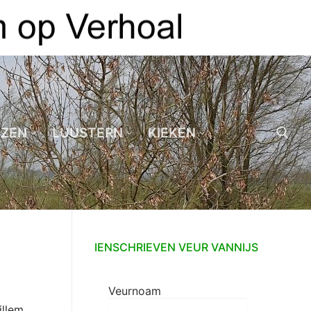
EZEN
LUUSTERN
KIEKEN
Zoeken naar:
IENSCHRIEVEN VEUR VANNIJS
Veurnoam
illem