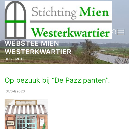
Ga
naar
de
inhoud
WEBSTEE MIEN
WESTERKWARTIER
Zoeken naar:
DUST MET?
Op bezuuk bij “De Pazzipanten”.
01/04/2026