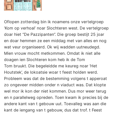
Oflopen zotterdag bin ik noamens onze vertelgroep
‘Kom op verhoal’ noar Slochteren west. De vertelgroep
doar hiet “De Pazzipanten”. Die groep bestijt 25 joar
en doar hemmen ze een middag met van alles en nog
wat veur organiseerd. Ok wij wadden uutneudegd.
Mien vrouw mocht metkommen. Omdat ik niet alle
doagen ien Slochteren kom heb ik de Tom
Tom bruukt. Die begeleidde me keureg noar ‘Het
Houtstek’, de lokoatsie woar t feest holden werd.
Probleem was dat de bestemming volgens t apperoat
zo ongeveer midden onder n viaduct was. Dat klopte
wel mor ik kon der niet kommen. Dus mor weer terug
en n parallelweg opreden. Toen kwam ik precies bij de
andere kant van t gebouw uut. Toevalleg was aan die
kant de iengang van t gebouw, dus dat trof. t Feest