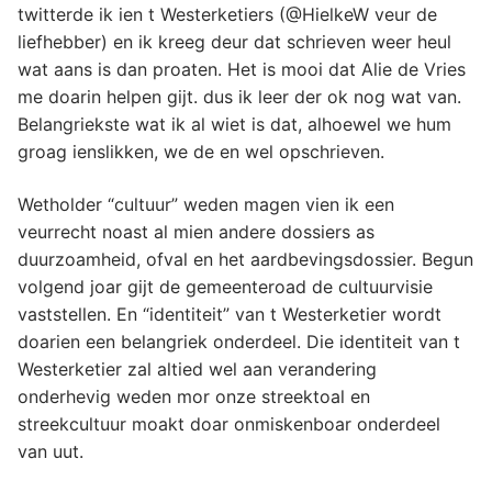
twitterde ik ien t Westerketiers (@HielkeW veur de
liefhebber) en ik kreeg deur dat schrieven weer heul
wat aans is dan proaten. Het is mooi dat Alie de Vries
me doarin helpen gijt. dus ik leer der ok nog wat van.
Belangriekste wat ik al wiet is dat, alhoewel we hum
groag ienslikken, we de en wel opschrieven.
Wetholder “cultuur” weden magen vien ik een
veurrecht noast al mien andere dossiers as
duurzoamheid, ofval en het aardbevingsdossier. Begun
volgend joar gijt de gemeenteroad de cultuurvisie
vaststellen. En “identiteit” van t Westerketier wordt
doarien een belangriek onderdeel. Die identiteit van t
Westerketier zal altied wel aan verandering
onderhevig weden mor onze streektoal en
streekcultuur moakt doar onmiskenboar onderdeel
van uut.