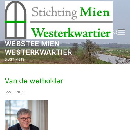
Ga
naar
de
inhoud
WEBSTEE MIEN
WESTERKWARTIER
Zoeken naar:
DUST MET?
Van de wetholder
22/11/2020