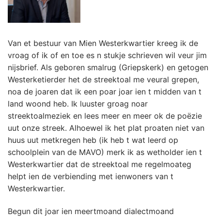
Van et bestuur van Mien Westerkwartier kreeg ik de
vroag of ik of en toe es n stukje schrieven wil veur jim
nijsbrief. Als geboren smalrug (Griepskerk) en getogen
Westerketierder het de streektoal me veural grepen,
noa de joaren dat ik een poar joar ien t midden van t
land woond heb. Ik luuster groag noar
streektoalmeziek en lees meer en meer ok de poëzie
uut onze streek. Alhoewel ik het plat proaten niet van
huus uut metkregen heb (ik heb t wat leerd op
schoolplein van de MAVO) merk ik as wetholder ien t
Westerkwartier dat de streektoal me regelmoateg
helpt ien de verbiending met ienwoners van t
Westerkwartier.
Begun dit joar ien meertmoand dialectmoand