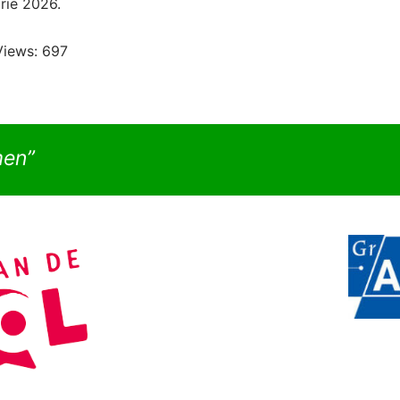
rie 2026.
Views:
697
men”