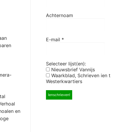
Achternoam
aan
E-mail
*
oaren
Selecteer lijst(en):
Nieuwsbrief Vannijs
imera-
Waarkblad, Schrieven ien t
Westerkwartiers
tal
Verhoal
hoalen en
ooge