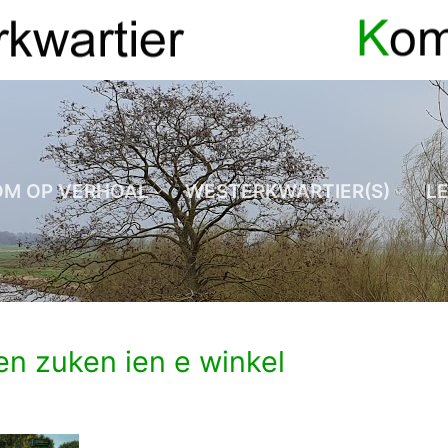
OM OP VERHOAL
WESTERKWARTIER(S)
L
en zuken ien e winkel