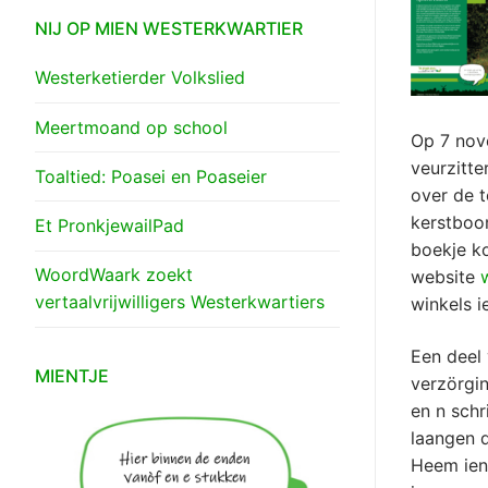
NIJ OP MIEN WESTERKWARTIER
Westerketierder Volkslied
Meertmoand op school
Op 7 nov
veurzitte
Toaltied: Poasei en Poaseier
over de t
kerstboom
Et PronkjewailPad
boekje ko
WoordWaark zoekt
website
vertaalvrijwilligers Westerkwartiers
winkels i
Een deel
MIENTJE
verzörgin
en n schr
laangen 
Heem ien