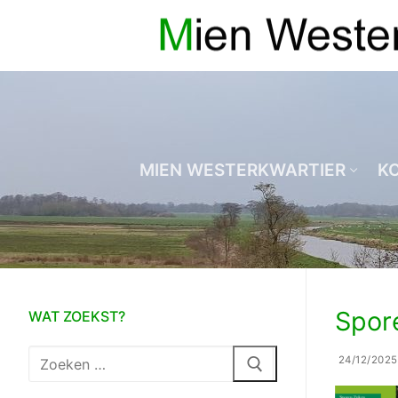
Ga
naar
de
inhoud
MIEN WESTERKWARTIER
K
Spor
WAT ZOEKST?
Zoeken
24/12/2025
naar: