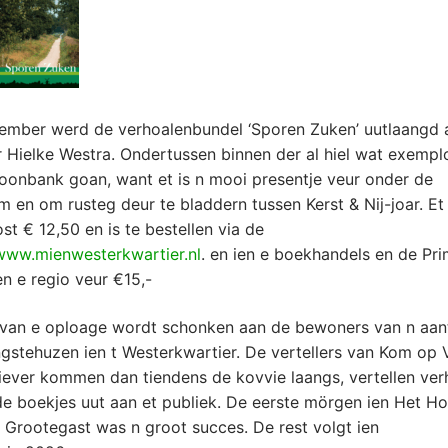
ember werd de verhoalenbundel ‘Sporen Zuken’ uutlaangd 
r Hielke Westra. Ondertussen binnen der al hiel wat exempl
oonbank goan, want et is n mooi presentje veur onder de
 en om rusteg deur te bladdern tussen Kerst & Nij-joar. Et
st € 12,50 en is te bestellen via de
www.mienwesterkwartier.nl
. en ien e boekhandels en de Pr
en e regio veur €15,-
 van e oploage wordt schonken aan de bewoners van n aan
gstehuzen ien t Westerkwartier. De vertellers van Kom op 
iever kommen dan tiendens de kovvie laangs, vertellen ver
de boekjes uut aan et publiek. De eerste mörgen ien Het H
 Grootegast was n groot succes. De rest volgt ien