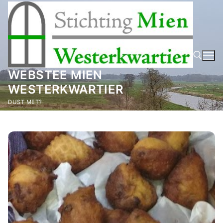
Ga
naar
de
inhoud
WEBSTEE MIEN
WESTERKWARTIER
Zoeken naar:
DUST MET?