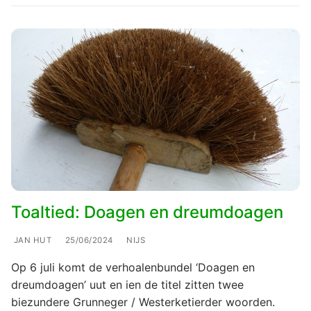
Toaltied: Doagen en dreumdoagen
JAN HUT
25/06/2024
NIJS
Op 6 juli komt de verhoalenbundel ‘Doagen en
dreumdoagen’ uut en ien de titel zitten twee
biezundere Grunneger / Westerketierder woorden.