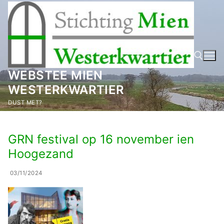
Ga
naar
de
inhoud
WEBSTEE MIEN
WESTERKWARTIER
Zoeken naar:
DUST MET?
GRN festival op 16 november ien
Hoogezand
03/11/2024