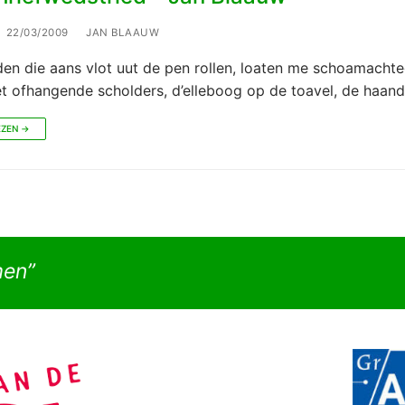
22/03/2009
JAN BLAAUW
en die aans vlot uut de pen rollen, loaten me schoamachte
et ofhangende scholders, d’elleboog op de toavel, de haan
EZEN →
men”