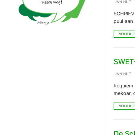
JAN HUT
SCHRIEVEN
puul aan 
VERDER L
SWET-
JAN HUT
Requiem 
mekoar, o
VERDER L
De Sc