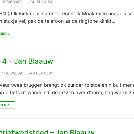
29/06/2009
JAN BLAAUW
 (I) Ik kiek noar buten, t regent. k Moak mien noagels sc
n stukje vel, pak de telefoon as de ringtone klinkt.…
EZEN →
4 – Jan Blaauw
14/06/2009
JAN BLAAUW
veur twee bruggen brengt ok zunder rolstoelen n bult mens
p e fiets of wandelnd, de jazzen over d’aarm, nog warm z
EZEN →
hriefwedstried – Jan Blaauw