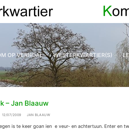
OM OP VERHOAL
WESTERKWARTIER(S)
L
uk – Jan Blaauw
12/07/2009
JAN BLAAUW
egen is te keer goan ien e veur- en achtertuun. Enter en t