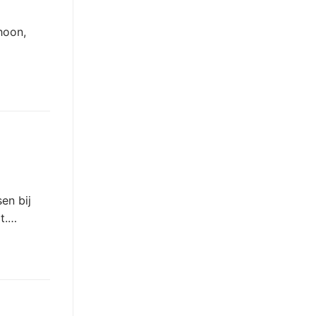
hoon,
en bij
at.…