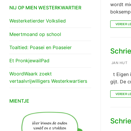
wordt mi
NIJ OP MIEN WESTERKWARTIER
boksemp
Westerketierder Volkslied
VERDER L
Meertmoand op school
Toaltied: Poasei en Poaseier
Schrie
Et PronkjewailPad
JAN HUT
WoordWaark zoekt
t Eigen i
vertaalvrijwilligers Westerkwartiers
gijt. De 
VERDER L
MIENTJE
Schrie