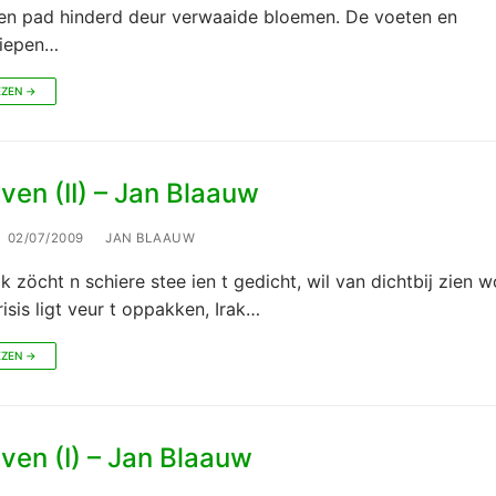
en pad hinderd deur verwaaide bloemen. De voeten en
iepen…
EZEN →
ven (II) – Jan Blaauw
02/07/2009
JAN BLAAUW
k zöcht n schiere stee ien t gedicht, wil van dichtbij zien 
crisis ligt veur t oppakken, Irak…
EZEN →
ven (I) – Jan Blaauw