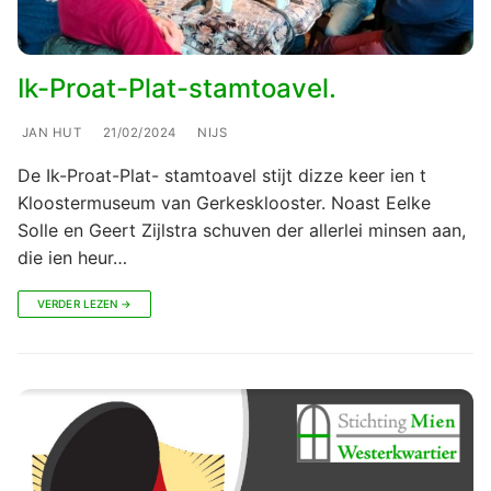
Ik-Proat-Plat-stamtoavel.
JAN HUT
21/02/2024
NIJS
De Ik-Proat-Plat- stamtoavel stijt dizze keer ien t
Kloostermuseum van Gerkesklooster. Noast Eelke
Solle en Geert Zijlstra schuven der allerlei minsen aan,
die ien heur…
VERDER LEZEN →