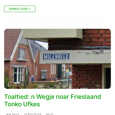
VERDER LEZEN →
Toaltied: n Wegje noar Frieslaand
Tonko Ufkes
JAN HUT
17/02/2024
NIJS