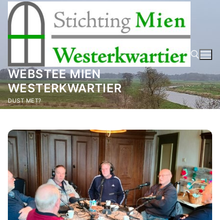
Ga
naar
de
inhoud
WEBSTEE MIEN
WESTERKWARTIER
Zoeken naar:
DUST MET?