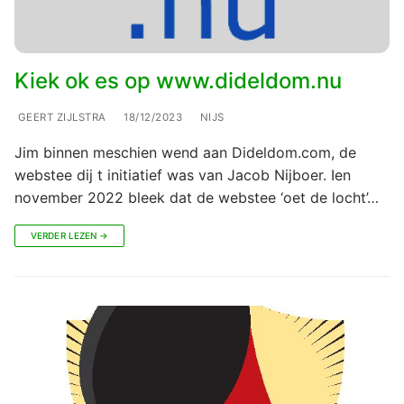
Kiek ok es op www.dideldom.nu
GEERT ZIJLSTRA
18/12/2023
NIJS
Jim binnen meschien wend aan Dideldom.com, de
webstee dij t initiatief was van Jacob Nijboer. Ien
november 2022 bleek dat de webstee ‘oet de locht’…
VERDER LEZEN →